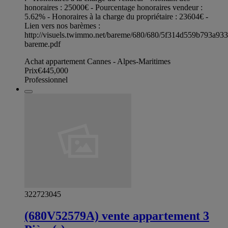
honoraires : 25000€ - Pourcentage honoraires vendeur :
5.62% - Honoraires à la charge du propriétaire : 23604€ -
Lien vers nos barèmes :
http://visuels.twimmo.net/bareme/680/680/5f314d559b793a93
bareme.pdf
Achat appartement Cannes - Alpes-Maritimes
Prix
€445,000
Professionnel
322723045
(680V52579A) vente appartement 3