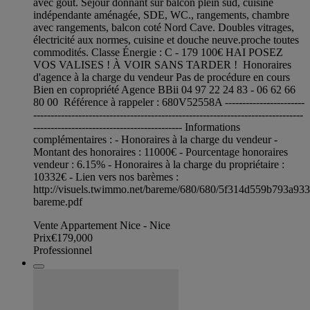
avec goût. Séjour donnant sur balcon plein sud, cuisine
indépendante aménagée, SDE, WC., rangements, chambre
avec rangements, balcon coté Nord Cave. Doubles vitrages,
électricité aux normes, cuisine et douche neuve.proche toutes
commodités. Classe Énergie : C - 179 100€ HAI POSEZ
VOS VALISES ! À VOIR SANS TARDER ! Honoraires
d'agence à la charge du vendeur Pas de procédure en cours
Bien en copropriété Agence BBii 04 97 22 24 83 - 06 62 66
80 00 Référence à rappeler : 680V52558A -----------------------
------------------------------------------------------------------------------
------------------------------------------- Informations
complémentaires : - Honoraires à la charge du vendeur -
Montant des honoraires : 11000€ - Pourcentage honoraires
vendeur : 6.15% - Honoraires à la charge du propriétaire :
10332€ - Lien vers nos barèmes :
http://visuels.twimmo.net/bareme/680/680/5f314d559b793a93
bareme.pdf
Vente Appartement Nice - Nice
Prix
€179,000
Professionnel