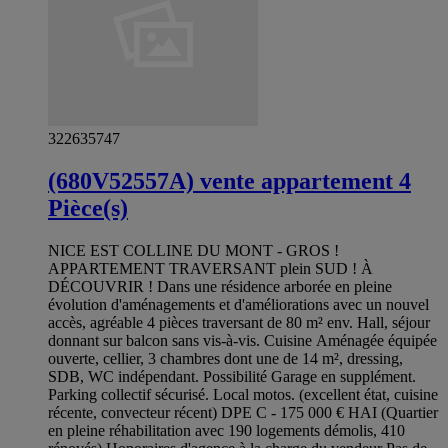
322635747
(680V52557A) vente appartement 4
Pièce(s)
NICE EST COLLINE DU MONT - GROS !
APPARTEMENT TRAVERSANT plein SUD ! À
DÉCOUVRIR ! Dans une résidence arborée en pleine
évolution d'aménagements et d'améliorations avec un nouvel
accès, agréable 4 pièces traversant de 80 m² env. Hall, séjour
donnant sur balcon sans vis-à-vis. Cuisine Aménagée équipée
ouverte, cellier, 3 chambres dont une de 14 m², dressing,
SDB, WC indépendant. Possibilité Garage en supplément.
Parking collectif sécurisé. Local motos. (excellent état, cuisine
récente, convecteur récent) DPE C - 175 000 € HAI (Quartier
en pleine réhabilitation avec 190 logements démolis, 410