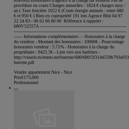
rénovés) Honoraires d'agence à la charge du vendeur Pas de
procédure en cours Charges annuelles : 1824 € charges moy /
an ( Taxe foncière 1022 € (Couts énergie annuels : entre 680
€ et 950 € ) Bien en copropriété 191 lots Agence Bbii 04 97
22 24 83 - 06 62 66 80 00 Référence à rappeler :
680V52557A ------------------------------------------------------------
------------------------------------------------------------------------------
------ Informations complémentaires : - Honoraires à la charge
du vendeur - Montant des honoraires : 10000€ - Pourcentage
honoraires vendeur : 5.71% - Honoraires à la charge du
propriétaire : 9421.5€ - Lien vers nos barèmes :
http://visuels.twimmo.net/bareme/680/680/5f314d559b793a93
bareme.pdf
Vendre appartement Nice - Nice
Prix
€175,000
Professionnel