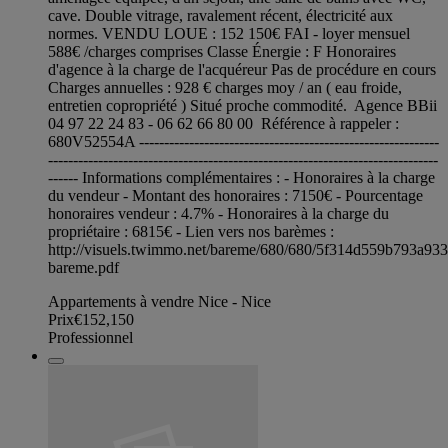
cave. Double vitrage, ravalement récent, électricité aux
normes. VENDU LOUE : 152 150€ FAI - loyer mensuel
588€ /charges comprises Classe Énergie : F Honoraires
d'agence à la charge de l'acquéreur Pas de procédure en cours
Charges annuelles : 928 € charges moy / an ( eau froide,
entretien copropriété ) Situé proche commodité. Agence BBii
04 97 22 24 83 - 06 62 66 80 00 Référence à rappeler :
680V52554A ------------------------------------------------------------
------------------------------------------------------------------------------
------ Informations complémentaires : - Honoraires à la charge
du vendeur - Montant des honoraires : 7150€ - Pourcentage
honoraires vendeur : 4.7% - Honoraires à la charge du
propriétaire : 6815€ - Lien vers nos barèmes :
http://visuels.twimmo.net/bareme/680/680/5f314d559b793a93
bareme.pdf
Appartements à vendre Nice - Nice
Prix
€152,150
Professionnel