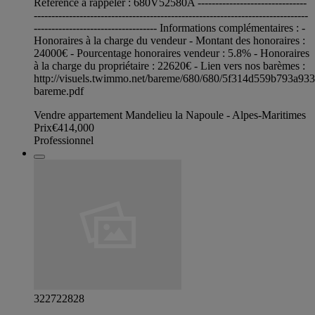
Référence à rappeler : 680V52580A -------------------------------
------------------------------------------------------------------------------
----------------------------------- Informations complémentaires : -
Honoraires à la charge du vendeur - Montant des honoraires :
24000€ - Pourcentage honoraires vendeur : 5.8% - Honoraires
à la charge du propriétaire : 22620€ - Lien vers nos barèmes :
http://visuels.twimmo.net/bareme/680/680/5f314d559b793a93
bareme.pdf
Vendre appartement Mandelieu la Napoule - Alpes-Maritimes
Prix
€414,000
Professionnel
322722828