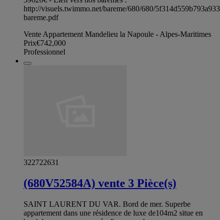
http://visuels.twimmo.net/bareme/680/680/5f314d559b793a93
bareme.pdf
Vente Appartement Mandelieu la Napoule - Alpes-Maritimes
Prix
€742,000
Professionnel
322722631
(680V52584A) vente 3 Pièce(s)
SAINT LAURENT DU VAR. Bord de mer. Superbe
appartement dans une résidence de luxe de104m2 situe en