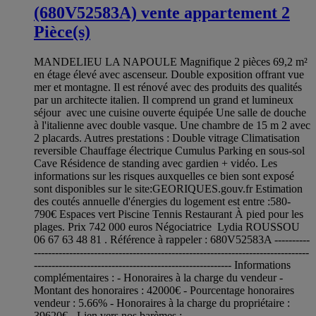
(680V52583A) vente appartement 2
Pièce(s)
MANDELIEU LA NAPOULE Magnifique 2 pièces 69,2 m²
en étage élevé avec ascenseur. Double exposition offrant vue
mer et montagne. Il est rénové avec des produits des qualités
par un architecte italien. Il comprend un grand et lumineux
séjour avec une cuisine ouverte équipée Une salle de douche
à l'italienne avec double vasque. Une chambre de 15 m 2 avec
2 placards. Autres prestations : Double vitrage Climatisation
reversible Chauffage électrique Cumulus Parking en sous-sol
Cave Résidence de standing avec gardien + vidéo. Les
informations sur les risques auxquelles ce bien sont exposé
sont disponibles sur le site:GEORIQUES.gouv.fr Estimation
des coutés annuelle d'énergies du logement est entre :580-
790€ Espaces vert Piscine Tennis Restaurant À pied pour les
plages. Prix 742 000 euros Négociatrice Lydia ROUSSOU
06 67 63 48 81 . Référence à rappeler : 680V52583A ----------
------------------------------------------------------------------------------
-------------------------------------------------------- Informations
complémentaires : - Honoraires à la charge du vendeur -
Montant des honoraires : 42000€ - Pourcentage honoraires
vendeur : 5.66% - Honoraires à la charge du propriétaire :
39620€ - Lien vers nos barèmes :