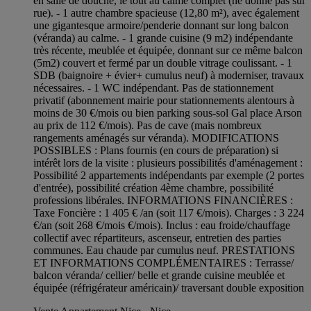
en salle de douche, le tout au calme complet (ne donne pas sur
rue). - 1 autre chambre spacieuse (12,80 m²), avec également
une gigantesque armoire/penderie donnant sur long balcon
(véranda) au calme. - 1 grande cuisine (9 m2) indépendante
très récente, meublée et équipée, donnant sur ce même balcon
(5m2) couvert et fermé par un double vitrage coulissant. - 1
SDB (baignoire + évier+ cumulus neuf) à moderniser, travaux
nécessaires. - 1 WC indépendant. Pas de stationnement
privatif (abonnement mairie pour stationnements alentours à
moins de 30 €/mois ou bien parking sous-sol Gal place Arson
au prix de 112 €/mois). Pas de cave (mais nombreux
rangements aménagés sur véranda). MODIFICATIONS
POSSIBLES : Plans fournis (en cours de préparation) si
intérêt lors de la visite : plusieurs possibilités d'aménagement :
Possibilité 2 appartements indépendants par exemple (2 portes
d'entrée), possibilité création 4ème chambre, possibilité
professions libérales. INFORMATIONS FINANCIÈRES :
Taxe Foncière : 1 405 € /an (soit 117 €/mois). Charges : 3 224
€/an (soit 268 €/mois €/mois). Inclus : eau froide/chauffage
collectif avec répartiteurs, ascenseur, entretien des parties
communes. Eau chaude par cumulus neuf. PRESTATIONS
ET INFORMATIONS COMPLÉMENTAIRES : Terrasse/
balcon véranda/ cellier/ belle et grande cuisine meublée et
équipée (réfrigérateur américain)/ traversant double exposition