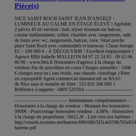
Pièce(s)
NICE SAINT ROCH SAINT JEAN D'ANGELY :
LUMINEUX AU CALME EN ÉTAGE ÉLEVÉ ! Agréable
2 pièces 45 m² environ : hall, séjour donnant sur balcon,
cuisine indépendante, cellier, chambre avec rangements, salle
de bains avec wc, rangements, balcon, cave. Situé proche
place Saint Roch avec commodités et tramway. Classe énergie
EC - 199 000 € - À DÉCOUVRIR ! Excellent emplacement !
Agence BBii Isabelle MALLEON 04 97 22 24 83 - 06 62 66
80 00 - www.bbii.fr Honoraires d'agence à la charge du
vendeur Pas de procédure en cours Charges annuelles : 1608
€ charges moy/an ( eau froide, eau chaude, chauffage ) Bien
en copropriété Agent commercial immatriculé au RSAC
de Nice sous le numéro de Siret : 523 835 346 000 1
Référence à rappeler : 680V52559A -------------------------------
------------------------------------------------------------------------------
----------------------------------- Informations complémentaires : -
Honoraires à la charge du vendeur - Montant des honoraires :
9900€ - Pourcentage honoraires vendeur : 4.98% - Honoraires
à la charge du propriétaire : 9412.2€ - Lien vers nos barèmes :
http://visuels.twimmo.net/bareme/680/680/5f314d559b793a93
bareme.pdf