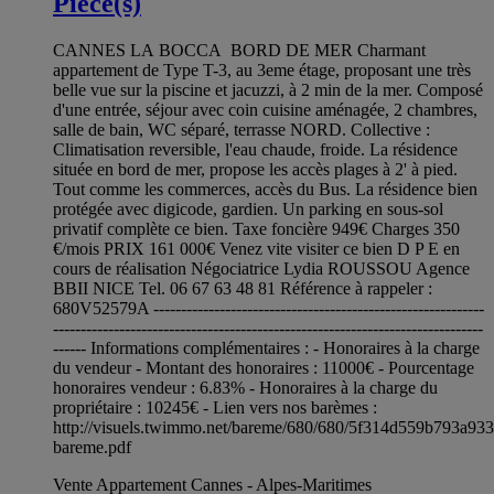
Pièce(s)
CANNES LA BOCCA BORD DE MER Charmant
appartement de Type T-3, au 3eme étage, proposant une très
belle vue sur la piscine et jacuzzi, à 2 min de la mer. Composé
d'une entrée, séjour avec coin cuisine aménagée, 2 chambres,
salle de bain, WC séparé, terrasse NORD. Collective :
Climatisation reversible, l'eau chaude, froide. La résidence
située en bord de mer, propose les accès plages à 2' à pied.
Tout comme les commerces, accès du Bus. La résidence bien
protégée avec digicode, gardien. Un parking en sous-sol
privatif complète ce bien. Taxe foncière 949€ Charges 350
€/mois PRIX 161 000€ Venez vite visiter ce bien D P E en
cours de réalisation Négociatrice Lydia ROUSSOU Agence
BBII NICE Tel. 06 67 63 48 81 Référence à rappeler :
680V52579A ------------------------------------------------------------
------------------------------------------------------------------------------
------ Informations complémentaires : - Honoraires à la charge
du vendeur - Montant des honoraires : 11000€ - Pourcentage
honoraires vendeur : 6.83% - Honoraires à la charge du
propriétaire : 10245€ - Lien vers nos barèmes :
http://visuels.twimmo.net/bareme/680/680/5f314d559b793a93
bareme.pdf
Vente Appartement Cannes - Alpes-Maritimes