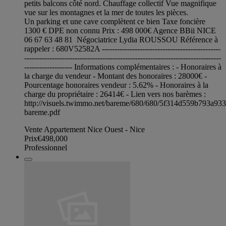
petits balcons côté nord. Chauffage collectif Vue magnifique
vue sur les montagnes et la mer de toutes les pièces.
Un parking et une cave complètent ce bien Taxe foncière
1300 € DPE non connu Prix : 498 000€ Agence BBii NICE
06 67 63 48 81 Négociatrice Lydia ROUSSOU Référence à
rappeler : 680V52582A -----------------------------------------------
------------------------------------------------------------------------------
------------------- Informations complémentaires : - Honoraires à
la charge du vendeur - Montant des honoraires : 28000€ -
Pourcentage honoraires vendeur : 5.62% - Honoraires à la
charge du propriétaire : 26414€ - Lien vers nos barèmes :
http://visuels.twimmo.net/bareme/680/680/5f314d559b793a93
bareme.pdf
Vente Appartement Nice Ouest - Nice
Prix
€498,000
Professionnel