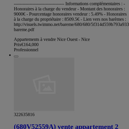
----------------------------------- Informations complémentaires : -
Honoraires à la charge du vendeur - Montant des honoraires :
9000€ - Pourcentage honoraires vendeur : 5.49% - Honoraires
à la charge du propriétaire : 8509.5€ - Lien vers nos barèmes :
http://visuels.twimmo.net/bareme/680/680/5f314d559b793a93
bareme.pdf
Appartements à vendre Nice Ouest - Nice
Prix
€164,000
Professionnel
322635816
(680V52559A) vente appartement 2