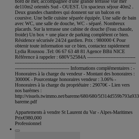
bord de mer, accompagnée d'une grande terrasse vue mer
de110m2 orientés Sud - OUEST. Un spacieux séjour 40m2 .
Deux grandes chambres qui donnent sur un balcon en
coursive. Une belle cuisine séparée équipée. Une salle de bain
avec WC, une salle de douche, WC - séparé. Nombreux
placards. Sur la terrasse une cabine de douche (l'eau chaude,
froide) Un box + une place de parking complètent ce bien.
Résidence sécurisée 24/24 gardien. Prix : 980000 € Pour
obtenir toute information sur ce bien, contactez rapidement
Lydia Roussou .Tel: 06 67 63 48 81 Agence BBii NICE
Référence à rappeler : 680V52584A -------------------------------
------------------------------------------------------------------------------
----------------------------------- Informations complémentaires : -
Honoraires à la charge du vendeur - Montant des honoraires :
30000€ - Pourcentage honoraires vendeur : 3.06% -
Honoraires à la charge du propriétaire : 29070€ - Lien vers
nos barèmes :
http://visuels.twimmo.net/bareme/680/680/5f314d559b793a93
bareme.pdf
Appartements à vendre St Laurent du Var - Alpes-Maritimes
Prix
€980,000
Professionnel