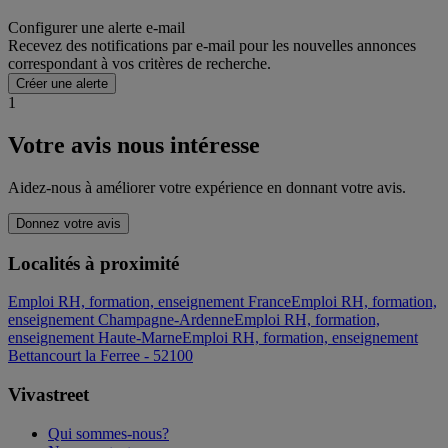
Configurer une alerte e-mail
Recevez des notifications par e-mail pour les nouvelles annonces
correspondant à vos critères de recherche.
Créer une alerte
1
Votre avis nous intéresse
Aidez-nous à améliorer votre expérience en donnant votre avis.
Donnez votre avis
Localités à proximité
Emploi RH, formation, enseignement France
Emploi RH, formation,
enseignement Champagne-Ardenne
Emploi RH, formation,
enseignement Haute-Marne
Emploi RH, formation, enseignement
Bettancourt la Ferree - 52100
Vivastreet
Qui sommes-nous?