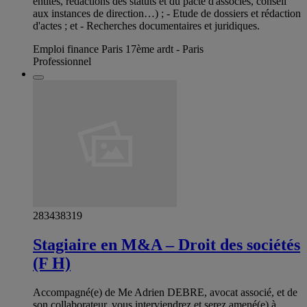
entités, rédactions des statuts et du pacte d'associés, conseil
aux instances de direction…) ; - Etude de dossiers et rédaction
d'actes ; et - Recherches documentaires et juridiques.
Emploi finance Paris 17ème ardt - Paris
Professionnel
283438319
Stagiaire en M&A – Droit des sociétés
(F H)
Accompagné(e) de Me Adrien DEBRE, avocat associé, et de
son collaborateur, vous interviendrez et serez amené(e) à