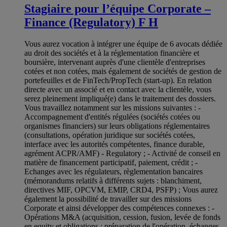
Stagiaire pour l’équipe Corporate –
Finance (Regulatory) F H
Vous aurez vocation à intégrer une équipe de 6 avocats dédiée
au droit des sociétés et à la réglementation financière et
boursière, intervenant auprès d'une clientèle d'entreprises
cotées et non cotées, mais également de sociétés de gestion de
portefeuilles et de FinTech/PropTech (start-up). En relation
directe avec un associé et en contact avec la clientèle, vous
serez pleinement impliqué(e) dans le traitement des dossiers.
Vous travaillez notamment sur les missions suivantes : -
Accompagnement d'entités régulées (sociétés cotées ou
organismes financiers) sur leurs obligations réglementaires
(consultations, opération juridique sur sociétés cotées,
interface avec les autorités compétentes, finance durable,
agrément ACPR/AMF) - Regulatory ; - Activité de conseil en
matière de financement participatif, paiement, crédit ; -
Echanges avec les régulateurs, règlementation bancaires
(mémorandums relatifs à différents sujets : blanchiment,
directives MIF, OPCVM, EMIP, CRD4, PSFP) ; Vous aurez
également la possibilité de travailler sur des missions
Corporate et ainsi développer des compétences connexes : -
Opérations M&A (acquisition, cession, fusion, levée de fonds
en equity et obligations : préparation de l'opération, échanges