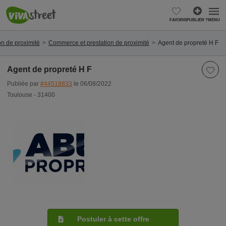
FAVORIS
PUBLIER ?
MENU
n de proximité
Commerce et prestation de proximité
Agent de propreté H F
Agent de propreté H F
Publiée par
#44518833
le 06/08/2022
Toulouse - 31400
Postuler à cette offre