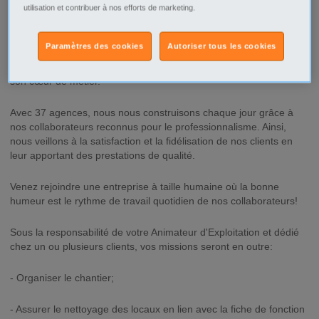
utilisation et contribuer à nos efforts de marketing.
Description
Paramètres des cookies
Autoriser tous les cookies
ABER Propreté est une entreprise, qui fait du nettoyage industriel
son cœur de métier.
Avec 37 agences, nous nous construisons chaque jour grâce à
nos collaborateurs reconnus pour le professionnalisme. Ainsi,
nous veillons à la satisfaction et la fidélisation de nos clients en
leur apportant des prestations de qualité.
Venez rejoindre une entreprise à taille humaine où la bonne
humeur est le rythme de travail quotidien de nos collaborateurs!
Sous la responsabilité de votre Animateur d'Exploitation et dédié
chez un ou plusieurs clients, vos missions seront en outre:
- Organiser le chantier;
- Assurer le nettoyage des locaux en lien avec la fiche de fonction