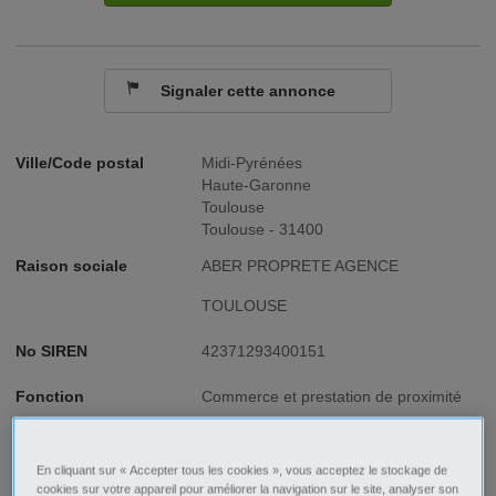
Signaler cette annonce
Ville/Code postal
Midi-Pyrénées
Haute-Garonne
Toulouse
Toulouse - 31400
Raison sociale
ABER PROPRETE AGENCE
TOULOUSE
No SIREN
42371293400151
Fonction
Commerce et prestation de proximité
Type de contrat
CDD
En cliquant sur « Accepter tous les cookies », vous acceptez le stockage de
Type d'emploi
Temps partiel
cookies sur votre appareil pour améliorer la navigation sur le site, analyser son