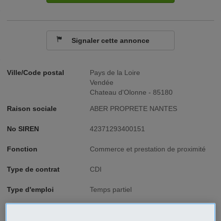
Signaler cette annonce
Ville/Code postal
Pays de la Loire
Vendée
Chateau d'Olonne - 85180
Raison sociale
ABER PROPRETE NANTES
No SIREN
42371293400151
Fonction
Commerce et prestation de proximité
Type de contrat
CDI
Type d'emploi
Temps partiel
Description