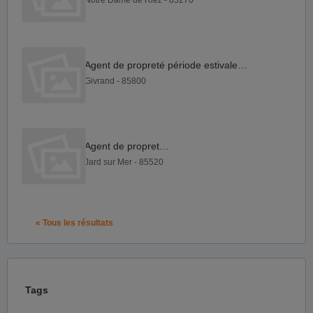
Notre Dame de Riez - 85270
Agent de propreté période estivale H F
Givrand - 85800
Agent de propreté h f
Jard sur Mer - 85520
« Tous les résultats
Tags