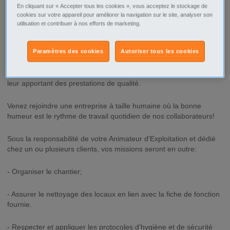
En cliquant sur « Accepter tous les cookies », vous acceptez le stockage de
cookies sur votre appareil pour améliorer la navigation sur le site, analyser son
ABER Propreté est une entreprise, qui fait du nettoyage industriel
utilisation et contribuer à nos efforts de marketing.
son cœur de métier.
Paramètres des cookies
Autoriser tous les cookies
Avec 37 agences, nous nous construisons chaque jour grâce à
nos collaborateurs reconnus pour le professionnalisme. Ainsi,
nous veillons à la satisfaction et la fidélisation de nos clients en
leur apportant des prestations de qualité.
Venez rejoindre une entreprise à taille humaine où la bonne
humeur est le rythme de travail quotidien de nos collaborateurs!
Sous la responsabilité de votre Animateur d'Exploitation et dédié
chez un ou plusieurs clients, vos missions seront en outre:
- Organiser le chantier;
- Assurer le nettoyage des locaux en lien avec la fiche de fonction
fournie.
- Respecter et appliquer les protocoles d'hygiène et de sécurité