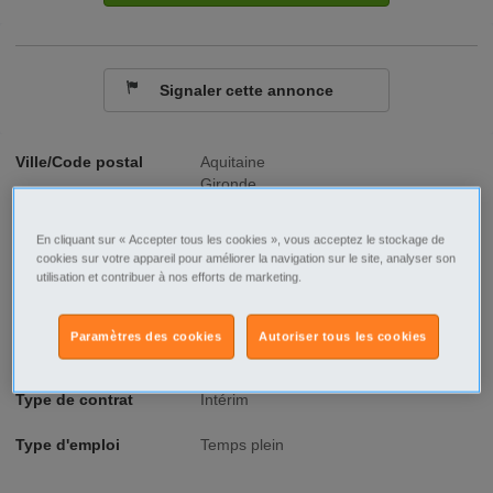
Signaler cette annonce
Ville/Code postal
Aquitaine
Gironde
Bordeaux
Bordeaux - 33000
En cliquant sur « Accepter tous les cookies », vous acceptez le stockage de
cookies sur votre appareil pour améliorer la navigation sur le site, analyser son
Raison sociale
33 Intérim Artigues
utilisation et contribuer à nos efforts de marketing.
No SIREN
530855220
Paramètres des cookies
Autoriser tous les cookies
Fonction
Commerce et prestation de proximité
Type de contrat
Intérim
Type d'emploi
Temps plein