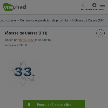
FAVORIS
PUBLIER ?
MENU
de proximité
Commerce et prestation de proximité
Hôtesse de Caisse (F H)
Hôtesse de Caisse (F H)
Publiée par
#46074055
le 05/08/2022
Bordeaux - 33000
Postuler à cette offre