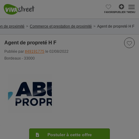
FAVORIS
PUBLIER ?
MENU
n de proximité
Commerce et prestation de proximité
Agent de propreté H F
Agent de propreté H F
Publiée par
#49191775
le 02/08/2022
Bordeaux - 33000
Postuler à cette offre