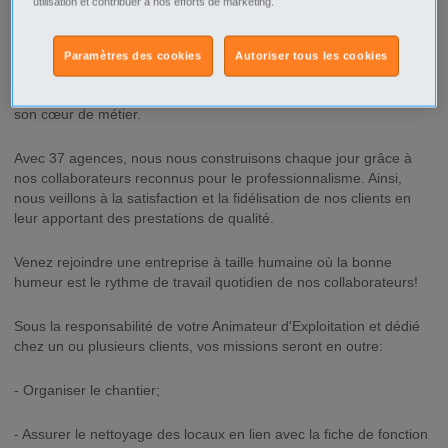
utilisation et contribuer à nos efforts de marketing.
Description
Paramètres des cookies
Autoriser tous les cookies
ABER Propreté est une entreprise, qui fait du nettoyage industriel
son cœur de métier.
Avec 37 agences, nous nous construisons chaque jour grâce à
nos collaborateurs reconnus pour le professionnalisme. Ainsi,
nous veillons à la satisfaction et la fidélisation de nos clients en
leur apportant des prestations de qualité.
Venez rejoindre une entreprise à taille humaine où la bonne
humeur est le rythme de travail quotidien de nos collaborateurs!
Sous la responsabilité de votre Animateur d'Exploitation et dédié
chez un ou plusieurs clients, vos missions seront en outre:
- Organiser le chantier;
- Assurer le nettoyage des locaux en lien avec la fiche de fonction