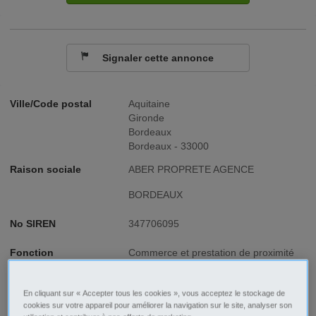
Signaler cette annonce
Ville/Code postal
Aquitaine
Gironde
Bordeaux
Bordeaux - 33000
Raison sociale
ABER PROPRETE AGENCE
BORDEAUX
No SIREN
347706095
Fonction
Commerce et prestation de proximité
Type de contrat
CDD
En cliquant sur « Accepter tous les cookies », vous acceptez le stockage de
cookies sur votre appareil pour améliorer la navigation sur le site, analyser son
Type d'emploi
Temps partiel