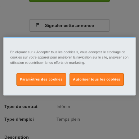
Signaler cette annonce
Ville/Code postal
Bourgogne
Saône-et-Loire
En cliquant sur « Accepter tous les cookies », vous acceptez le stockage de
cookies sur votre appareil pour améliorer la navigation sur le site, analyser son
Macon - 71000
utilisation et contribuer à nos efforts de marketing.
Raison sociale
BTI Intérim
Paramètres des cookies
Autoriser tous les cookies
No SIREN
809228190
Fonction
BTP
Type de contrat
Intérim
Type d'emploi
Temps plein
Description