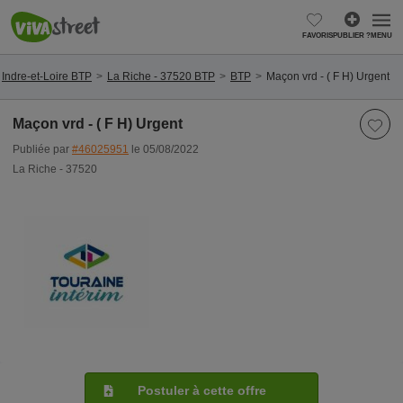
FAVORIS
PUBLIER ?
MENU
Indre-et-Loire BTP
La Riche - 37520 BTP
BTP
Maçon vrd - ( F H) Urgent
Maçon vrd - ( F H) Urgent
Publiée par
#46025951
le 05/08/2022
La Riche - 37520
Postuler à cette offre