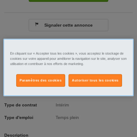
Signaler cette annonce
Ville/Code postal
Centre
Indre-et-Loire
En cliquant sur « Accepter tous les cookies », vous acceptez le stockage de
La Riche - 37520
cookies sur votre appareil pour améliorer la navigation sur le site, analyser son
utilisation et contribuer à nos efforts de marketing.
Raison sociale
Touraine Intérim
No SIREN
888403953
Paramètres des cookies
Autoriser tous les cookies
Fonction
BTP
Type de contrat
Intérim
Type d'emploi
Temps plein
Description