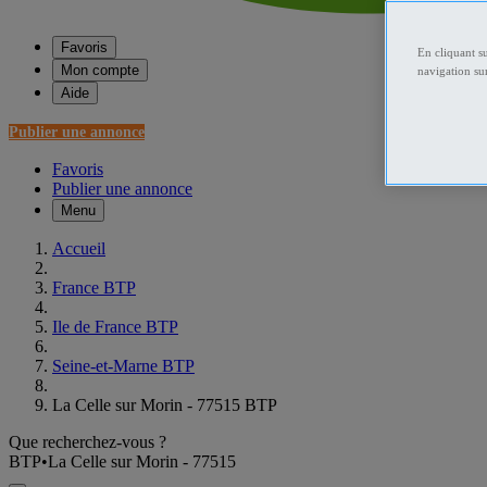
Favoris
En cliquant s
Mon compte
navigation sur
Aide
Publier une annonce
Favoris
Publier une annonce
Menu
Accueil
France BTP
Ile de France BTP
Seine-et-Marne BTP
La Celle sur Morin - 77515 BTP
Que recherchez-vous ?
BTP
•
La Celle sur Morin - 77515