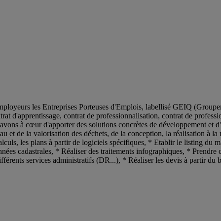
ployeurs les Entreprises Porteuses d'Emplois, labellisé GEIQ (Groupeme
at d'apprentissage, contrat de professionnalisation, contrat de professio
 avons à cœur d'apporter des solutions concrètes de développement et 
eau et de la valorisation des déchets, de la conception, la réalisation à
calculs, les plans à partir de logiciels spécifiques, * Etablir le listing 
nées cadastrales, * Réaliser des traitements infographiques, * Prendre c
férents services administratifs (DR...), * Réaliser les devis à partir du b