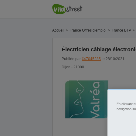
Accueil
France Offres d'emploi
France BTP
Électricien câblage électron
Publiée par
#47045285
le 28/10/2021
Dijon - 21000
En cliquant s
navigation su