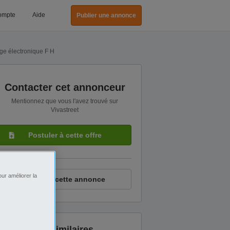
ompte
Aide
Publier une annonce
age électronique F H
Contacter cet annonceur
Mentionnez que vous l'avez trouvé sur
Vivastreet
Postuler à cette offre
ur améliorer la
Signaler cette annonce
Annonces similaires