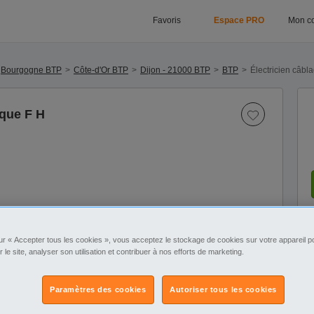
Favoris
Espace PRO
Mon c
Bourgogne BTP
Côte-d'Or BTP
Dijon - 21000 BTP
BTP
Électricien câbl
ique F H
ur « Accepter tous les cookies », vous acceptez le stockage de cookies sur votre appareil po
r le site, analyser son utilisation et contribuer à nos efforts de marketing.
Paramètres des cookies
Autoriser tous les cookies