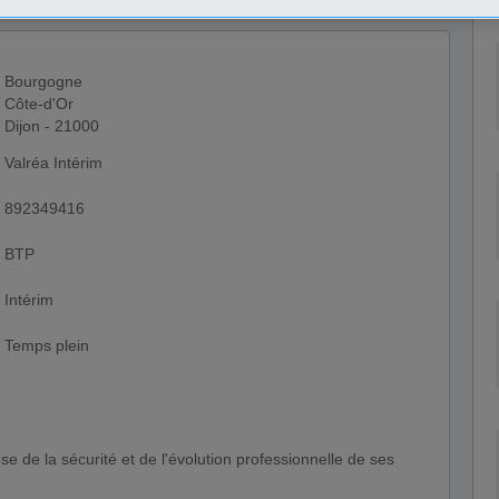
Bourgogne
Côte-d'Or
Dijon - 21000
Valréa Intérim
892349416
BTP
Intérim
Temps plein