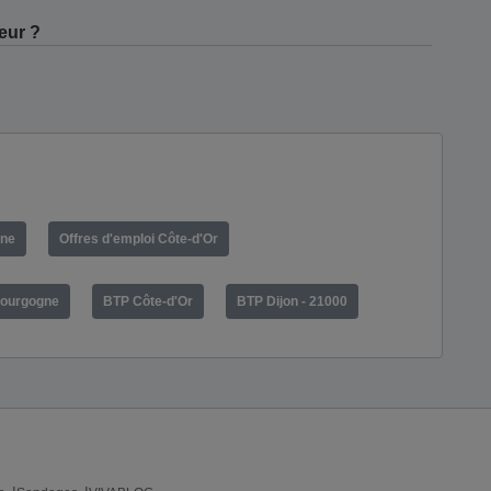
eur ?
gne
Offres d'emploi Côte-d'Or
ourgogne
BTP Côte-d'Or
BTP Dijon - 21000