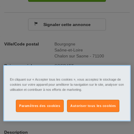
Signaler cette annonce
Ville/Code postal
Bourgogne
Saône-et-Loire
Chalon sur Saone - 71100
Raison sociale
SOFRATT
No SIREN
500746268
En cliquant sur « Accepter tous les cookies », vous acceptez le stockage de
cookies sur votre appareil pour améliorer la navigation sur le site, analyser son
utilisation et contribuer à nos efforts de marketing.
Fonction
BTP
Type de contrat
Intérim
Paramètres des cookies
Autoriser tous les cookies
Type d'emploi
Temps plein
Description