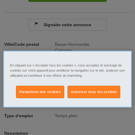
Signaler cette annonce
Ville/Code postal
Basse-Normandie
Calvados
Caen - 14000
En cliquant sur « Accepter tous les cookies », vous acceptez le stockage de
Raison sociale
Festou
cookies sur votre appareil pour améliorer la navigation sur le site, analyser son
utilisation et contribuer à nos efforts de marketing.
No SIREN
507402154
Fonction
BTP
Paramètres des cookies
Autoriser tous les cookies
Type de contrat
Intérim
Type d'emploi
Temps plein
Description