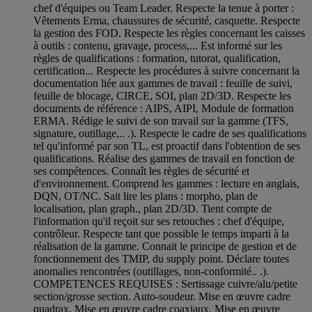
chef d'équipes ou Team Leader. Respecte la tenue à porter :
Vêtements Erma, chaussures de sécurité, casquette. Respecte
la gestion des FOD. Respecte les règles concernant les caisses
à outils : contenu, gravage, process,... Est informé sur les
règles de qualifications : formation, tutorat, qualification,
certification... Respecte les procédures à suivre concernant la
documentation liée aux gammes de travail : feuille de suivi,
feuille de blocage, CIRCE, SOI, plan 2D/3D. Respecte les
documents de référence : AIPS, AIPI, Module de formation
ERMA. Rédige le suivi de son travail sur la gamme (TFS,
signature, outillage,.. .). Respecte le cadre de ses qualifications
tel qu'informé par son TL, est proactif dans l'obtention de ses
qualifications. Réalise des gammes de travail en fonction de
ses compétences. Connaît les règles de sécurité et
d'environnement. Comprend les gammes : lecture en anglais,
DQN, OT/NC. Sait lire les plans : morpho, plan de
localisation, plan graph., plan 2D/3D. Tient compte de
l'information qu'il reçoit sur ses retouches : chef d'équipe,
contrôleur. Respecte tant que possible le temps imparti à la
réalisation de la gamme. Connait le principe de gestion et de
fonctionnement des TMIP, du supply point. Déclare toutes
anomalies rencontrées (outillages, non-conformité.. .).
COMPETENCES REQUISES : Sertissage cuivre/alu/petite
section/grosse section. Auto-soudeur. Mise en œuvre cadre
quadrax. Mise en œuvre cadre coaxiaux. Mise en œuvre