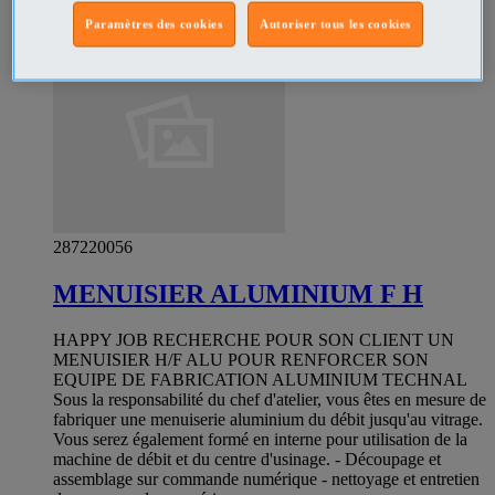
Paramètres des cookies
Autoriser tous les cookies
287220056
MENUISIER ALUMINIUM F H
HAPPY JOB RECHERCHE POUR SON CLIENT UN
MENUISIER H/F ALU POUR RENFORCER SON
EQUIPE DE FABRICATION ALUMINIUM TECHNAL
Sous la responsabilité du chef d'atelier, vous êtes en mesure de
fabriquer une menuiserie aluminium du débit jusqu'au vitrage.
Vous serez également formé en interne pour utilisation de la
machine de débit et du centre d'usinage. - Découpage et
assemblage sur commande numérique - nettoyage et entretien