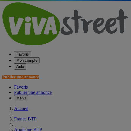
Favoris
Mon compte
Aide
Publier une annonce
Favoris
Publier une annonce
Menu
Accueil
France BTP
Aquitaine BTP