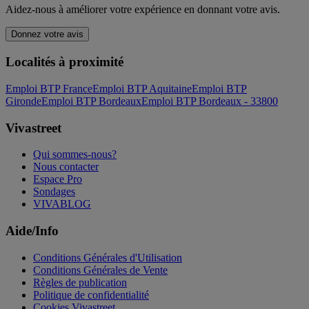
Aidez-nous à améliorer votre expérience en donnant votre avis.
Donnez votre avis
Localités à proximité
Emploi BTP France
Emploi BTP Aquitaine
Emploi BTP
Gironde
Emploi BTP Bordeaux
Emploi BTP Bordeaux - 33800
Vivastreet
Qui sommes-nous?
Nous contacter
Espace Pro
Sondages
VIVABLOG
Aide/Info
Conditions Générales d'Utilisation
Conditions Générales de Vente
Règles de publication
Politique de confidentialité
Cookies Vivastreet