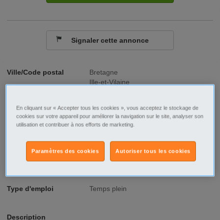
Signaler cette annonce
Ville/Code postal
Bretagne
Ille-et-Vilaine
Beauce - 35133
Raison sociale
Peltier Bois
En cliquant sur « Accepter tous les cookies », vous acceptez le stockage de
cookies sur votre appareil pour améliorer la navigation sur le site, analyser son
utilisation et contribuer à nos efforts de marketing.
No SIREN
639200708
Fonction
BTP
Paramètres des cookies
Autoriser tous les cookies
Type de contrat
CDI
Type d'emploi
Temps plein
Description