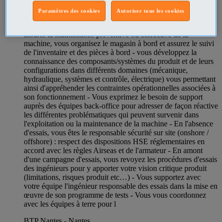
des machines Seawing embarquée sur le navire - Vous êtes le
Paramètres des cookies
Autoriser tous les cookies
référent machine Airseas à bord et pilotez une équipe de
technicien méca/élec - Vous coordonnez vos équipes pour
assurer la maintenance préventive ou corrective de la
machine, vous organisez le magasin à bord et assurez le suivi
de l'inventaire et des pièces à bord - vous développez la
connaissance des composants/systèmes du produit et de leurs
configurations dans différents domaines (mécanique,
hydraulique, systèmes et contrôle, électrique) vous permettant
ainsi d'appréhender les contraintes opérationnelles associées à
son fonctionnement - Vous exprimez le besoin de support
auprès des équipes back-office pour adresser de façon réactive
les différentes problématiques qui peuvent survenir dans
l'exploitation ou la maintenance de la machine - En l'absence
d'essais, vous êtes le responsable sécurité sur site (onshore /
offshore) : respect des dispositions HSE réglementaires en
accord avec les règles Airseas et de l'armateur - En amont
d'une campagne d'essais, vous revoyez les procédures d'essais
des ingénieurs pour y apporter votre vision critique produit
(limitations, risques produit etc…) - Vous supportez avec
votre équipe l'ingénieur responsable des essais dans la mise en
œuvre de son programme de tests - Vous vous coordonnez
avec les équipes à terre pour l
BTP Nantes - Nantes