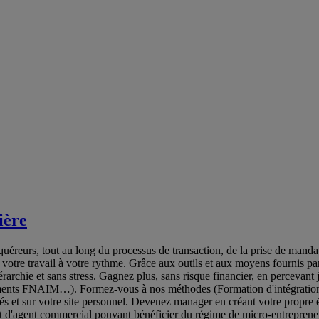
ière
éreurs, tout au long du processus de transaction, de la prise de mandat à
 votre travail à votre rythme. Grâce aux outils et aux moyens fournis 
érarchie et sans stress. Gagnez plus, sans risque financier, en perceva
ocuments FNAIM…). Formez-vous à nos méthodes (Formation d'intégration,
alisés et sur votre site personnel. Devenez manager en créant votre pro
atut d'agent commercial pouvant bénéficier du régime de micro-entrepren