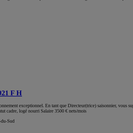
2021 F H
onnement exceptionnel. En tant que Directeur(trice) saisonnier, vous sup
tatut cadre, logé nourri Salaire 3500 € nets/mois
e-du-Sud