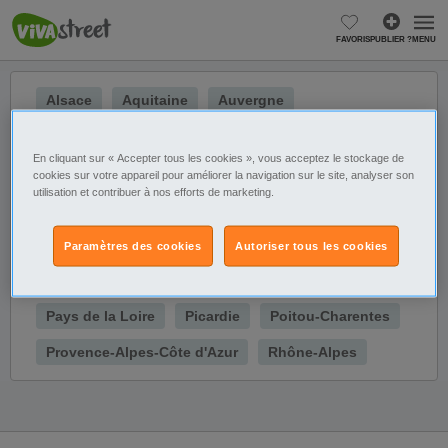
FAVORIS
PUBLIER ?
MENU
Alsace
Aquitaine
Auvergne
Basse-Normandie
Bourgogne
Bretagne
En cliquant sur « Accepter tous les cookies », vous acceptez le stockage de
Centre
Champagne-Ardenne
Corse
cookies sur votre appareil pour améliorer la navigation sur le site, analyser son
utilisation et contribuer à nos efforts de marketing.
Franche-Comté
Haute-Normandie
Ile de France
Languedoc-Roussillon
Paramètres des cookies
Autoriser tous les cookies
Limousin
Lorraine
Midi-Pyrénées
Pays de la Loire
Picardie
Poitou-Charentes
Provence-Alpes-Côte d'Azur
Rhône-Alpes