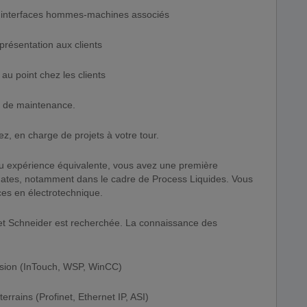
s interfaces hommes-machines associés
présentation aux clients
 au point chez les clients
t de maintenance.
ez, en charge de projets à votre tour.
ou expérience équivalente, vous avez une première
ates, notamment dans le cadre de Process Liquides. Vous
es en électrotechnique.
et Schneider est recherchée. La connaissance des
vision (InTouch, WSP, WinCC)
errains (Profinet, Ethernet IP, ASI)