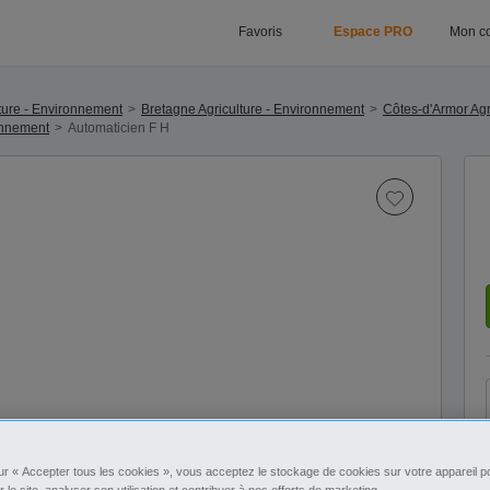
Favoris
Espace PRO
Mon c
ture - Environnement
Bretagne Agriculture - Environnement
Côtes-d'Armor Agr
onnement
Automaticien F H
ur « Accepter tous les cookies », vous acceptez le stockage de cookies sur votre appareil po
r le site, analyser son utilisation et contribuer à nos efforts de marketing.