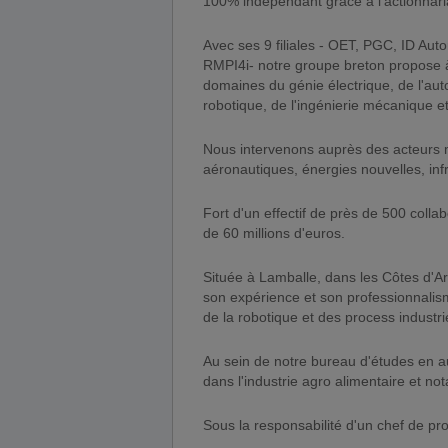
100% indépendant grâce à l'actionnaria
Avec ses 9 filiales - OET, PGC, ID Aut
RMPI4i- notre groupe breton propose 
domaines du génie électrique, de l'autom
robotique, de l'ingénierie mécanique e
Nous intervenons auprès des acteurs m
aéronautiques, énergies nouvelles, infr
Fort d'un effectif de près de 500 collab
de 60 millions d'euros.
Située à Lamballe, dans les Côtes d'A
son expérience et son professionnali
de la robotique et des process industri
Au sein de notre bureau d'études en a
dans l'industrie agro alimentaire et no
Sous la responsabilité d'un chef de pr