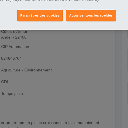
Paramètres des cookies
Autoriser tous les cookies
Bretagne
Côtes-d'Armor
Andel - 22400
CIP Automation
824646764
Agriculture - Environnement
CDI
Temps plein