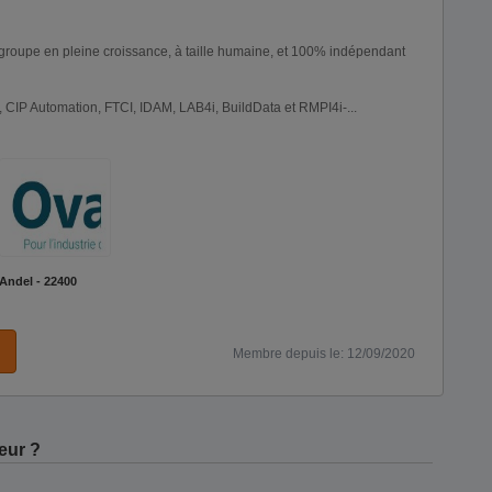
 groupe en pleine croissance, à taille humaine, et 100% indépendant
, CIP Automation, FTCI, IDAM, LAB4i, BuildData et RMPI4i-...
Andel - 22400
Membre depuis le: 12/09/2020
eur ?