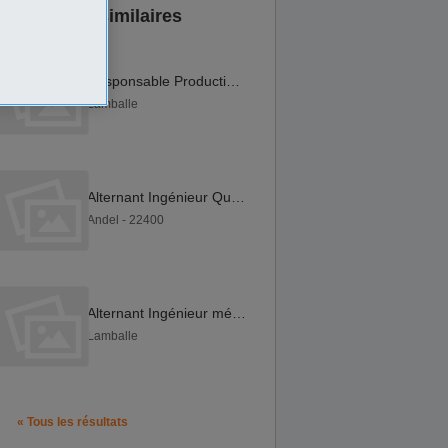
Annonces similaires
Responsable Production Chaudronnerie-Tuyauterie (F H)
Lamballe
Alternant Ingénieur Qualité Amélioration Continue (F H)
Andel - 22400
Alternant Ingénieur méthodes de production(F H)
Lamballe
« Tous les résultats