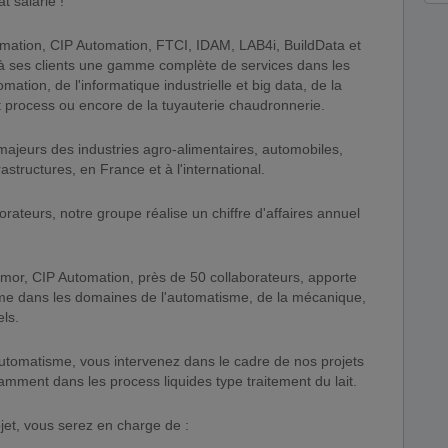
t salarié !
omation, CIP Automation, FTCI, IDAM, LAB4i, BuildData et
à ses clients une gamme complète de services dans les
ation, de l'informatique industrielle et big data, de la
t process ou encore de la tuyauterie chaudronnerie.
ajeurs des industries agro-alimentaires, automobiles,
astructures, en France et à l'international.
orateurs, notre groupe réalise un chiffre d'affaires annuel
rmor, CIP Automation, près de 50 collaborateurs, apporte
sme dans les domaines de l'automatisme, de la mécanique,
els.
utomatisme, vous intervenez dans le cadre de nos projets
tamment dans les process liquides type traitement du lait.
ojet, vous serez en charge de :