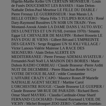
Higelin-Marthe Keller UN CERTAIN MONSIEUR / Louis
de Funès DOUCEMENT LES BASSES / Alain Delon-
Nathalie Delon-Paul Meurisse LE FILLE DU DIABLE /
Pierre Fresnay LE GUERRISSEUR / Jean Marais LA
BELLE OTERO / Maria Félix 5 TULIPES ROUGES / René
Dary-Raymond Bussières UN SOIR UN TRAIN / Yves
Montand-Anouk Aimée LA DAME DANS L'AUTO AVEC
DES LUNETTES ET UN FUSIL (version 1970) / Smanta
Eggar LE CHEVALIER DE MAUPIN / Robert Hossein LE
PAYS D'OU JE VIENS / Gilbert Bécaud L'EMPREINTE
DES GEANTS / Serge Reggiani UN SI JOLI VILLAGE /
Victor Lanoux-Valérie Mairesse LA RACE DES
SEIGNEURS / Alain Delon ALERTE EN
MEDITERRANEE / Pierre Fresnay ADEMAI AVIATEUR /
Fernandel-Noèl Noèl LA MAISON DES BORIES / Marie
Dubois RADIO CORBEAU / Claude Brasseur -Pierre Arditi
NUIT DE DECEMBRE / Pierre Blanchar-Renée St Cyr
VOTRE DEVOUE BLAKE / eddie Constantine
L'AFFAIRE CRAZY CAPO / Maurice Ronet-JP Marielle
NATHALIE AGENT SECRET / Martine Carol
L'ORCHESTRE ROUGE / Claude Brasseur LE GUEPIER /
Claude Brasseur 588 RUE DE PARADIS / Richard Berri-
Omar Sharif MAYRIG / Claudia Cardinale-Omar Sharif
FERNAND CLOCHARD / Fernand Raynaud L'OEIL DE
VICHY / Michel Bouquet ZOO ZERO / Catherine Jourdan-