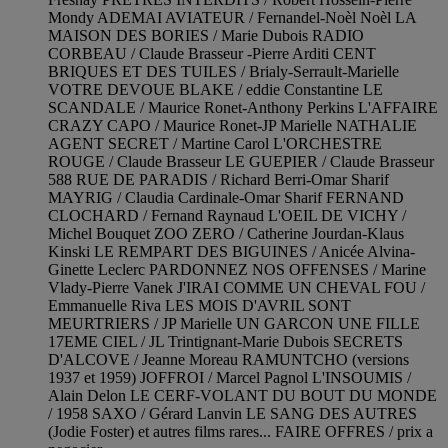
Mondy ADEMAI AVIATEUR / Fernandel-Noèl Noèl LA
MAISON DES BORIES / Marie Dubois RADIO
CORBEAU / Claude Brasseur -Pierre Arditi CENT
BRIQUES ET DES TUILES / Brialy-Serrault-Marielle
VOTRE DEVOUE BLAKE / eddie Constantine LE
SCANDALE / Maurice Ronet-Anthony Perkins L'AFFAIRE
CRAZY CAPO / Maurice Ronet-JP Marielle NATHALIE
AGENT SECRET / Martine Carol L'ORCHESTRE
ROUGE / Claude Brasseur LE GUEPIER / Claude Brasseur
588 RUE DE PARADIS / Richard Berri-Omar Sharif
MAYRIG / Claudia Cardinale-Omar Sharif FERNAND
CLOCHARD / Fernand Raynaud L'OEIL DE VICHY /
Michel Bouquet ZOO ZERO / Catherine Jourdan-Klaus
Kinski LE REMPART DES BIGUINES / Anicée Alvina-
Ginette Leclerc PARDONNEZ NOS OFFENSES / Marine
Vlady-Pierre Vanek J'IRAI COMME UN CHEVAL FOU /
Emmanuelle Riva LES MOIS D'AVRIL SONT
MEURTRIERS / JP Marielle UN GARCON UNE FILLE
17EME CIEL / JL Trintignant-Marie Dubois SECRETS
D'ALCOVE / Jeanne Moreau RAMUNTCHO (versions
1937 et 1959) JOFFROI / Marcel Pagnol L'INSOUMIS /
Alain Delon LE CERF-VOLANT DU BOUT DU MONDE
/ 1958 SAXO / Gérard Lanvin LE SANG DES AUTRES
(Jodie Foster) et autres films rares... FAIRE OFFRES / prix a