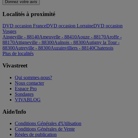
Donnez votre avis
Localités à proximité
DVD occasion France
DVD occasion Lorraine
DVD occasion
Vosges
Aingeville - 88140
Ameuvelle - 88410
Aouze - 88170
Aroffe -
88170
Attigneville - 88300
Aulnois - 88300
Autigny la Tour -
88300
Autreville - 88300
Auzainvilliers - 88140
Chatenois
Plus de localités
Vivastreet
Qui sommes-nous?
Nous contacter
Espace Pro
Sondages
VIVABLOG
Aide/Info
Conditions Générales d'Utilisation
Conditions Générales de Vente
Règles de publication