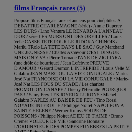
films Français rares (5)
Propose films Français rares et anciens pour cinéphiles. A
DEBATTRE CHARLEMAGNE (série) / Annie Duperey
LES DURS / Lino Ventura LE RENARD A L'ANNEAU
D'OR / série LES MURS ONT DES OREILLES / Louis
Velle CASSE TETE POUR LE JUDOKA CHINOIS /
Marilu TRolo LA TETE DANS LE SAC / Guy Marchand
UNE JEUNESSE / Charles Aznavour C'EST DINGUE
MAIS ON Y VA / Pierre Tornade l'ANE DE ZIGLIARA
(une drôle de bourrique) / Jean Lefebvre PREUVE
D'AMOUR / Gérard Darmon L'INTREPIDE / Louis Velle-M
Galabru JEAN MARC OU LA VIE CONJUGALE / Marie-
José Nat FRANCOISE OU LA VIE CONJUGALE / Marie-
José Nat LES FOUS DU STADE / Les charlots
PROMOTION CANAPE / Thierry l'Hermitte POURQUOI
PAS ! / Samy Frey LES JOYEUX LURONS / Michel
Galabru NAPLES AU BAISER DE FEU / Tino Rossi
NOYADE INTERDITE / Philippe Noiret NAPOLEON A
SAINTE HELENE / Werner Krauss SOUPE DE
POISSONS / Philippe Noiret ADIEU JE T'AIME / Bruno
Cremer VOLEUR DE VIE / Sandrine Bonnaire
L'ORDINATEUR DES POMPES FUNEBRES LA PETITE
AMIE / Poiret-Villeret