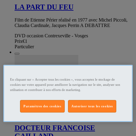
LA PART DU FEU
Film de Etienne Périer réalisé en 1977 avec Michel Piccoli,
Claudia Cardinale, Jacques Perrin A DEBATTRE
DVD occasion Contrexeville - Vosges
Prix
€1
Particulier
En cliquant sur « Accepter tous les cookies », vous acceptez le stockage de
cookies sur votre appareil pour améliorer la navigation sur le site, analyser son
utilisation et contribuer à nos efforts de marketing.
Paramètres des cookies
Autoriser tous les cookies
193424900
DOCTEUR FRANCOISE
GAILLAND