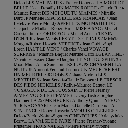
Delon LES MAL PARTIS / France Dougnac LA MORT DE
BELLE / Jean Desailly UN MATIN ROUGE / Claude Rich-
Maurice Ronet DIS MOI QUE TU M'AIMES / Mireille
Darc-JP Marielle IMPOSSIBLE PAS FRANCAIS / Jean
Lefèbvre-Pierre Mondy APPELLEZ MOI MATHILDE
/Jacqueline Maillant-Robert Hirsh MISE A SAC / Michel
Constantin Le COEUR FOU / Michel Auclair TRAIN
D'ENFER / Jean Marais LES YEUX CERNES / Michèle
Morgan-Robert Hossein VERDICT / Jean Gabin-Sophia
Loren HAUT LE VENT / Charles Vanel VOYAGE
SURPRISE / Maurice Baquet-Martine Carol EGLANTINE /
Valentine Tessier-Claude Dauphin LE VOL DU SPHINX /
Miou-Miou-Alain Souchon LES LOUPS CHASSENT LA
NUIT / JP Aumont-Fernand Ledoux UN MEURTRE EST
UN MEURTRE / JC Brialy-Stéphane Audran LES
MENTEURS / Jean Servais-Claude Brasseur LE TRESOR
DES PIEDS NICKELES / Rellys-Maurice Baquet LE
VOYAGEUR DE LA TOUSSAINT/ Pierre Fresnay
AIMEZ-VOUS LES FEMMES ? / Guy Bedos-Sophie
Daumier LA 25EME HEURE / Anthony Quinn TYPHON
SUR NAGASAKI / Jean Marais-Danielle Darrieux LA
SENTENCE / Robert Hossein AMOURS CELEBRES /
Delon-Bardot-Noiret-Signoret CINE-FOLIES / Arletty-Jules
Berry... LA VALSE DE PARIS / Pierre Fresnay-Yvonne
Printemps TROIS VALSES / Pierre Fresnay-Yvonne