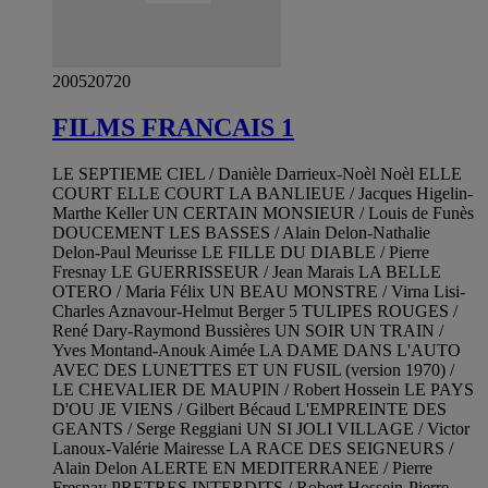
200520720
FILMS FRANCAIS 1
LE SEPTIEME CIEL / Danièle Darrieux-Noèl Noèl ELLE
COURT ELLE COURT LA BANLIEUE / Jacques Higelin-
Marthe Keller UN CERTAIN MONSIEUR / Louis de Funès
DOUCEMENT LES BASSES / Alain Delon-Nathalie
Delon-Paul Meurisse LE FILLE DU DIABLE / Pierre
Fresnay LE GUERRISSEUR / Jean Marais LA BELLE
OTERO / Maria Félix UN BEAU MONSTRE / Virna Lisi-
Charles Aznavour-Helmut Berger 5 TULIPES ROUGES /
René Dary-Raymond Bussières UN SOIR UN TRAIN /
Yves Montand-Anouk Aimée LA DAME DANS L'AUTO
AVEC DES LUNETTES ET UN FUSIL (version 1970) /
LE CHEVALIER DE MAUPIN / Robert Hossein LE PAYS
D'OU JE VIENS / Gilbert Bécaud L'EMPREINTE DES
GEANTS / Serge Reggiani UN SI JOLI VILLAGE / Victor
Lanoux-Valérie Mairesse LA RACE DES SEIGNEURS /
Alain Delon ALERTE EN MEDITERRANEE / Pierre
Fresnay PRETRES INTERDITS / Robert Hossein-Pierre