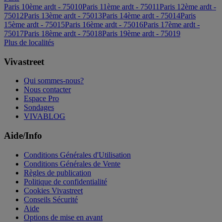
Paris 10ème ardt - 75010
Paris 11ème ardt - 75011
Paris 12ème ardt -
75012
Paris 13ème ardt - 75013
Paris 14ème ardt - 75014
Paris
15ème ardt - 75015
Paris 16ème ardt - 75016
Paris 17ème ardt -
75017
Paris 18ème ardt - 75018
Paris 19ème ardt - 75019
Plus de localités
Vivastreet
Qui sommes-nous?
Nous contacter
Espace Pro
Sondages
VIVABLOG
Aide/Info
Conditions Générales d'Utilisation
Conditions Générales de Vente
Règles de publication
Politique de confidentialité
Cookies Vivastreet
Conseils Sécurité
Aide
Options de mise en avant