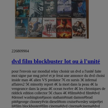
226809904
dvd film blockbuster lot ou à l'unité
pour l'envois sur mondial relay choisir un dvd a l'unité faite
moi signe par msg privé et je ferai une annonce du dvd choisi
inside man 4€ alien VS predator 7€ en sursis 3€ infernal
affaires2 5€ minority report 4€ la mort dans la peau 4€ la
vengeance dans la peau 4€ ocean twelve 4€ les chroniques de
riddick edition collector 5€ chaos 4€ #films#dvd film#dvd
#densel washington#jason statham#matt damon#brad
pitt#george clooney#vin diesel#tom cruise#wesley snipe#jet
li#film blockbuster#film cinema#dvd cinema#cinema#dvd