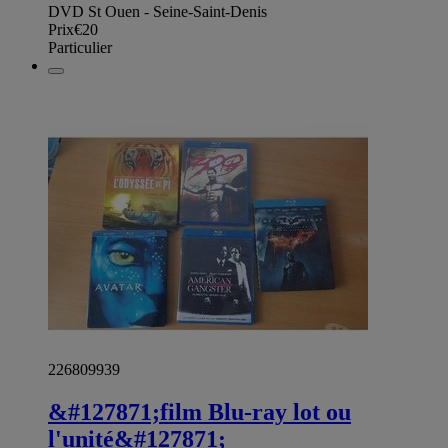
DVD St Ouen - Seine-Saint-Denis
Prix
€20
Particulier
226809939
&#127871;film Blu-ray lot ou
l'unité&#127871;