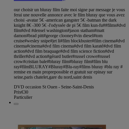
our choisir un bluray film faite moi signe par message je vous
ferai une nouvelle annonce avec le film bluray que vous avez
choisi -avatar 5€ -american gangster 5€ -batman the dark
knight 8€ -300 5€ -l'odyssée de pi 5€ film kun-fu##films#dvd
film#dvd #densel washington#jason statham#matt
damon#brad pitt#george clooney#vin diesel#tom
cruise#wesley snipe#jet li#film blockbuster#film cinema#dvd
cinema#cinema#dvd film cinema#dvd film karaté#dvd film
action#dvd film braquage#dvd film science fiction#dvd
thriller#dvd action#gérard butler#russel crowe#russel
crow#cristian bale#bluray film#bluray film#film blu
ray#filmBLURAY#Bluray#Blu-ray#films bluray #blu ray #
remise en main proprepossible et gratuit sur epinay sur
seine,paris chatelet,gare du nord,saint denis
DVD occasion St Ouen - Seine-Saint-Denis
Prix
€30
Particulier