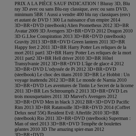
PRIX A LA PIÈCE SAUF INDICATION ! Bluray 3D, Blu
ray 3D avec ou sans Blu-ray classique, avec ou sans DVD,
minimum 5BR ! Aussi a vendre 400 blu ray classiques (env)
et autant de DVD ! 300 La naissance d'un empire 2014
3D+BR+DVD (steelbook) Alien Prometheus 2012 3D+BR
Avatar 2009 3D Avengers 3D+BR+DVD 2012 Dragon 2010
3D G.I.Joe Conspiration 2013 3D+BR+DVD (steelbook)
Gravity 2013 3D+BR+DVD Green lantern 2011 3D+BR
Happy feet 2 2011 3D+BR Harry Potter Les reliques de la
mort 2011 part1 3D+BR Harry Potter Les reliques de la mort
2011 part2 3D+BR Hell driver 2010 3D+BR Hôtel
Transylvanie 2012 3D+BR+DVD L'âge de glace 4 2012
3D+BR+DVD L'odyssée de Pi 2012 3D+BR+DVD
(steelbook) Le choc des titans 2010 3D+BR Le Hobbit : Un
voyage inattendu 2012 3D+BR Le monde de Narnia 2010
3D+BR+DVD Les aventures de Tintin Le Secret de la licorne
2011 3D+BR Les Schtroumpfs 2 2013 3D+BR+DVD Les
trois mousquetaires 2011 3D Marvel's Avengers 2012
3D+BR+DVD Men in black 3 2012 BR+3D+DVD Pacific
Rim 2013 3D+BR Ratatouille 3D+BR+DVD 2014 (Coffret
Delux neuf 55€) Resident Evil: Afterlife 2010 3D+BR
(steelbook) Rio 2011 3D+BR+DVD (steelbook) Superman :
Man of steel 2013 3D+BR+DVD Tempête de boulettes
géantes 2010 3D The amazing spier-man 2012
3D+BR+DVD