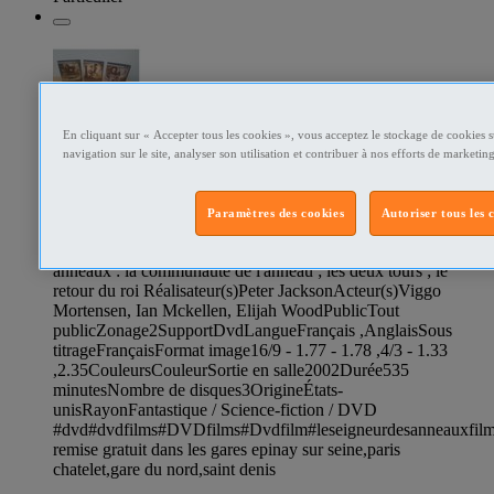
226809994
En cliquant sur « Accepter tous les cookies », vous acceptez le stockage de cookies s
navigation sur le site, analyser son utilisation et contribuer à nos efforts de marketing
coffret dvd la trilogie le seigneur des
anneaux🍿🍿🍿
Paramètres des cookies
Autoriser tous les 
CARACTÉRISTIQUES TitreCoffret trilogie le seigneur des
anneaux : la communauté de l'anneau ; les deux tours ; le
retour du roi Réalisateur(s)Peter JacksonActeur(s)Viggo
Mortensen, Ian Mckellen, Elijah WoodPublicTout
publicZonage2SupportDvdLangueFrançais ,AnglaisSous
titrageFrançaisFormat image16/9 - 1.77 - 1.78 ,4/3 - 1.33
,2.35CouleursCouleurSortie en salle2002Durée535
minutesNombre de disques3OrigineÉtats-
unisRayonFantastique / Science-fiction / DVD
#dvd#dvdfilms#DVDfilms#Dvdfilm#leseigneurdesanneauxfilm#
remise gratuit dans les gares epinay sur seine,paris
chatelet,gare du nord,saint denis