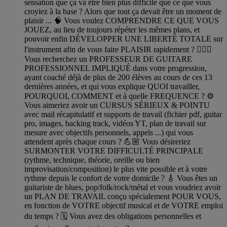
sensation que ça va être bien plus difficile que ce que vous
croyiez à la base ? Alors que tout ça devait être un moment de
plaisir ... 🧠 Vous voulez COMPRENDRE CE QUE VOUS
JOUEZ, au lieu de toujours répéter les mêmes plans, et
pouvoir enfin DÉVELOPPER UNE LIBERTÉ TOTALE sur
l'instrument afin de vous faire PLAISIR rapidement ? 🧔🏻‍♂️
Vous recherchez un PROFESSEUR DE GUITARE
PROFESSIONNEL IMPLIQUÉ dans votre progression,
ayant coaché déjà de plus de 200 élèves au cours de ces 13
dernières années, et qui vous explique QUOI travailler,
POURQUOI, COMMENT et à quelle FREQUENCE ? ⚙️
Vous aimeriez avoir un CURSUS SÉRIEUX & POINTU
avec mail récapitulatif et supports de travail (fichier pdf, guitar
pro, images, backing track, vidéos YT, plan de travail sur
mesure avec objectifs personnels, appels ...) qui vous
attendent après chaque cours ? 💪🏼 Vous désireriez
SURMONTER VOTRE DIFFICULTÉ PRINCIPALE
(rythme, technique, théorie, oreille ou bien
improvisation/composition) le plus vite possible et à votre
rythme depuis le confort de votre domicile ? 🎸 Vous êtes un
guitariste de blues, pop/folk/rock/métal et vous voudriez avoir
un PLAN DE TRAVAIL conçu spécialement POUR VOUS,
en fonction de VOTRE objectif musical et de VOTRE emploi
du temps ? 🗓️ Vous avez des obligations personnelles et