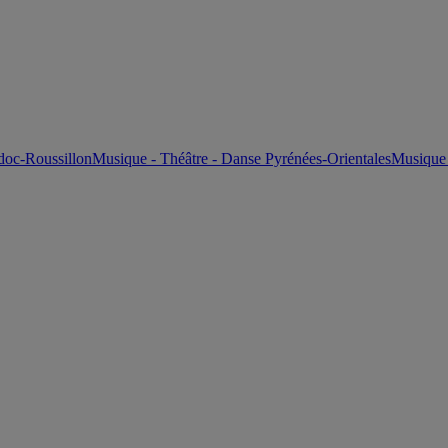
doc-Roussillon
Musique - Théâtre - Danse Pyrénées-Orientales
Musique 