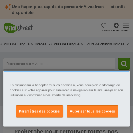
Une façon plus rapide de parcourir Vivastreet — bientôt
disponible.
FAVORIS
PUBLIER ?
MENU
e Cours de Langue
Bordeaux Cours de Langue
Cours de chinois Bordeaux
mot(s)
clé(s)
Catégorie
Sélectionnez la localisation
En cliquant sur « Accepter tous les cookies », vous acceptez le stockage de
cookies sur votre appareil pour améliorer la navigation sur le site, analyser son
utilisation et contribuer à nos efforts de marketing.
Galerie
Alerte
Paramètres des cookies
Autoriser tous les cookies
Il n'y a pas de résultats. Élargissez votre
recherche pour retrouver toutes nos