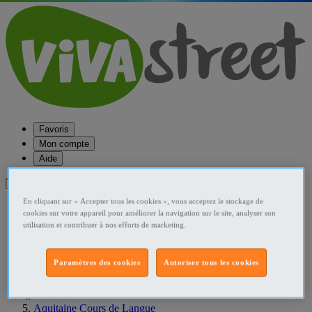
Favoris
Mon compte
Aide
Publier une annonce
En cliquant sur « Accepter tous les cookies », vous acceptez le stockage de
Favoris
cookies sur votre appareil pour améliorer la navigation sur le site, analyser son
Publier une annonce
utilisation et contribuer à nos efforts de marketing.
Menu
Accueil
Paramètres des cookies
Autoriser tous les cookies
France Cours de Langue
Aquitaine Cours de Langue