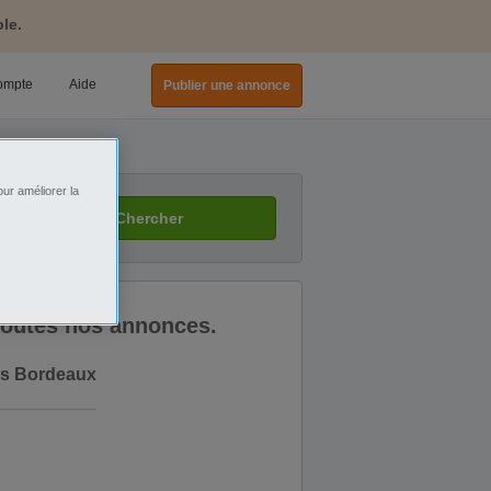
le.
ompte
Aide
Publier une annonce
 Bordeaux
ur améliorer la
Chercher
 toutes nos annonces.
rs Bordeaux