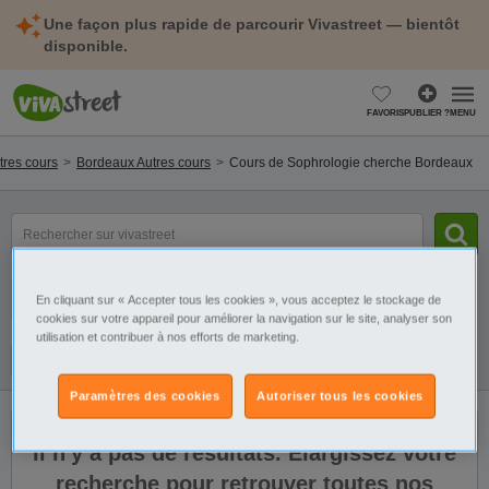
Une façon plus rapide de parcourir Vivastreet — bientôt
disponible.
FAVORIS
PUBLIER ?
MENU
tres cours
Bordeaux Autres cours
Cours de Sophrologie cherche Bordeaux
mot(s)
clé(s)
Catégorie
Sélectionnez la localisation
En cliquant sur « Accepter tous les cookies », vous acceptez le stockage de
cookies sur votre appareil pour améliorer la navigation sur le site, analyser son
utilisation et contribuer à nos efforts de marketing.
Galerie
Alerte
Paramètres des cookies
Autoriser tous les cookies
Il n'y a pas de résultats. Élargissez votre
recherche pour retrouver toutes nos