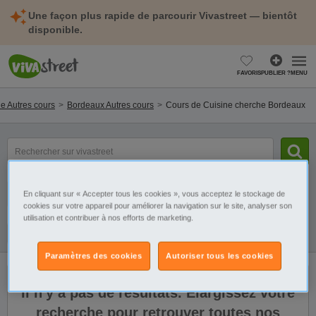
Une façon plus rapide de parcourir Vivastreet — bientôt
disponible.
FAVORIS
PUBLIER ?
MENU
e Autres cours
Bordeaux Autres cours
Cours de Cuisine cherche Bordeaux
mot(s)
clé(s)
Catégorie
Sélectionnez la localisation
En cliquant sur « Accepter tous les cookies », vous acceptez le stockage de
cookies sur votre appareil pour améliorer la navigation sur le site, analyser son
utilisation et contribuer à nos efforts de marketing.
Galerie
Alerte
Paramètres des cookies
Autoriser tous les cookies
Il n'y a pas de résultats. Élargissez votre
recherche pour retrouver toutes nos