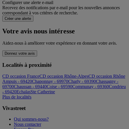
Configurer une alerte e-mail
Recevez des notifications par e-mail pour les nouvelles annonces
correspondant à vos critères de recherche.
Créer une alerte
Votre avis nous intéresse
Aidez-nous à améliorer votre expérience en donnant votre avis.
Donnez votre avis
Localités à proximité
CD occasion France
CD occasion Rhône-Alpes
CD occasion Rhône
Ampuis - 69420
Chaponnay - 69970
Charly - 69390
Chassagny -
69700
Chaussan - 69440
Coise - 69590
Communay - 69360
Condrieu
- 69420
Echalas
Ste Catherine
Plus de localités
Vivastreet
Qui sommes-nous?
Nous contacter