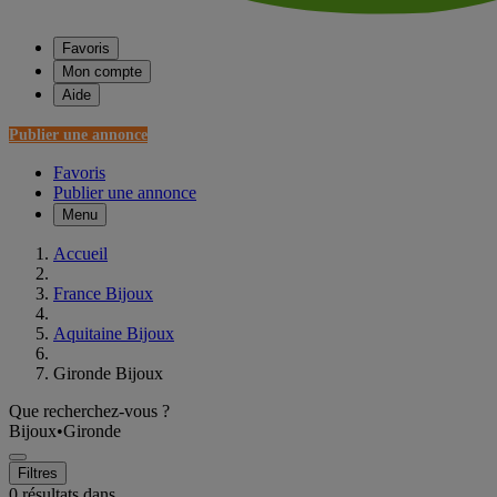
Favoris
Mon compte
Aide
Publier une annonce
Favoris
Publier une annonce
Menu
Accueil
France Bijoux
Aquitaine Bijoux
Gironde Bijoux
Que recherchez-vous ?
Bijoux
•
Gironde
Filtres
0 résultats dans