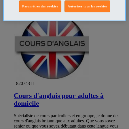
Prix
€700
Particulier
Paramètres des cookies
Autoriser tous les cookies
182074311
Cours d'anglais pour adultes à
domicile
Spécialiste de cours particuliers et en groupe, je donne des
cours d'anglais britannique aux adultes. Que vous soyez
senior ou que vous soyez débutant dans cette langue vous