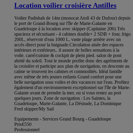
Location voilier croisière Antilles
Voilier Padishah de 14m (monocat Atoll 43 de Dufour) depuis
le port de Grand-Bourg sur l'île de Marie-Galante en
Guadeloupe à la location avec skipper (Capitaine 200) Très
spacieux et sécurisant - 4 cabines double+ 2 SDB + four, frigo
200L, réservoir d'eau 1000 L, vaste plage arrière avec un
accès direct pour la baignade.Circulation aisée des espaces
intérieurs et extérieurs.. il assure de belles sensations à la
voile. carré/cuisine & cockpit de plein pied. salon de pont
abrité du soleil. Tout le monde profite donc des agréments de
la croisière et participe aux plan de navigation, en descente au
calme se trouvent les cabines et commodités. Idéal famille
avec même de très jeunes enfants Grand confort pour une
belle navigation sous voiles et des vacances sur l'eau. Profitez
également d'un environnement exceptionnel sur l'île de Marie-
Galante avant de prendre la mer, ou si vous restez au port
quelques jours. Zone de navigation : Les Saintes, la
Guadeloupe, Marie-Galante, La Désirade, La Dominique
Fred skipper/My Sail
Equipements - Services Grand Bourg - Guadeloupe
Prix
€550
Professionnel