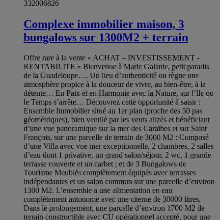
332006826
Complexe immobilier maison, 3
bungalows sur 1300M2 + terrain
Offre rare à la vente « ACHAT – INVESTISSEMENT -
RENTABILITE » Bienvenue à Marie Galante, petit paradis
de la Guadeloupe…. Un lieu d’authenticité ou règne une
atmosphère propice à la douceur de vivre, au bien-être, à la
détente… En Paix et en Harmonie avec la Nature, sur l’Ile ou
le Temps s’arrête… Découvrez cette opportunité à saisir :
Ensemble Immobilier situé au 1er plan (proche des 50 pas
géométriques), bien ventilé par les vents alizés et bénéficiant
d’une vue panoramique sur la mer des Caraïbes et sur Saint
François, sur une parcelle de terrain de 3000 M2 : Composé
d’une Villa avec vue mer exceptionnelle, 2 chambres, 2 salles
d’eau dont 1 privative, un grand salon/séjour, 2 wc, 1 grande
terrasse couverte et un carbet ; et de 3 Bungalows de
Tourisme Meublés complètement équipés avec terrasses
indépendantes et un salon commun sur une parcelle d’environ
1300 M2. L’ensemble a une alimentation en eau
complètement autonome avec une citerne de 30000 litres.
Dans le prolongement, une parcelle d’environ 1700 M2 de
terrain constructible avec CU opérationnel accepté, pour une