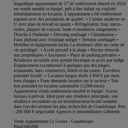
magnifique appartement de 27 m² entièrement rénové en 2024
est vendu meublé et équipé, prêt à être habité ou exploité
immédiatement en location. L'appartement a été entièrement
repensé avec des prestations de qualité : • Cuisine moderne en
U avec plan de travail en quartz • Réfrigérateur, four, micro-
ondes, plaques de cuisson, hotte et nombreux rangements •
Douche à l'italienne • Dressing aménagé • Climatisation •
Faux plafond avec éclairage intégré • Terrasse aménagée •
Mobilier et équipements inclus La résidence offre un cadre de
vie privilégié : • Accès privatif à la plage • Piscine réservée
aux propriétaires • Ascenseur • Place de parking privative •
Résidence sécurisée avec portail électrique et accès par badge
Emplacement exceptionnel à quelques pas des plages,
restaurants, bars, commerces, hôtels et du casino. Excellent
potentiel locatif : • Location longue durée à 850 € par mois
hors charges • Forte demande locative sur le secteur • Très
bon potentiel en location saisonnière (1200€/mois)
Appartement vendu entièrement meublé et équipé. Aucun
travaux à prévoir. Idéal pour une résidence principale, une
résidence secondaire ou un investissement locatif rentable
dans l'un des secteurs les plus recherchés de Guadeloupe. Prix
: 200 000 € négociable Agences et intermédiaires s'abstenir.
Vente Appartement Le Gosier - Guadeloupe
Prix
€200,000