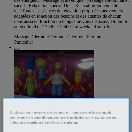
des énergies : - Massage ayurvédique - Massage abdominal et
sacral - Relaxation spécial Dos - Relaxation Indienne de la
tête Toutes les séances de relaxation proposées peuvent être
adaptées en fonction des besoins et des attentes de chacun,
mais aussi en fonction du temps que vous disposez. Du lundi
au vendredi de 13h30 à 19h00. Le weekend sur rdv
Massage Clermont Ferrand - Clermont Ferrand
Particulier
En cliquant sur « Accepter tous les cookies », vous acceptez le stockage de
cookies sur votre appareil pour améliorer la navigation sur le site, analyser son
utilisation et contribuer à nos efforts de marketing.
345046833