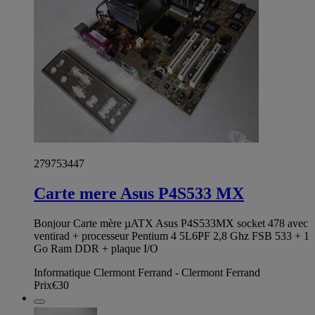
279753447
Carte mere Asus P4S533 MX
Bonjour Carte mère µATX Asus P4S533MX socket 478 avec
ventirad + processeur Pentium 4 5L6PF 2,8 Ghz FSB 533 + 1
Go Ram DDR + plaque I/O
Informatique Clermont Ferrand - Clermont Ferrand
Prix
€30