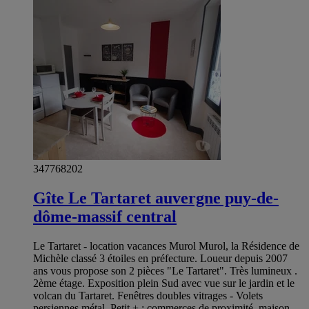
347768202
Gîte Le Tartaret auvergne puy-de-
dôme-massif central
Le Tartaret - location vacances Murol Murol, la Résidence de
Michèle classé 3 étoiles en préfecture. Loueur depuis 2007
ans vous propose son 2 pièces "Le Tartaret". Très lumineux .
2ème étage. Exposition plein Sud avec vue sur le jardin et le
volcan du Tartaret. Fenêtres doubles vitrages - Volets
persiennes métal. Petit + : commerces de proximité, maison