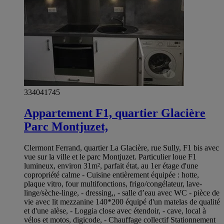
334041745
Appartement F1, quartier Glacière
Parc Montjuzet,
Clermont Ferrand, quartier La Glacière, rue Sully, F1 bis avec
vue sur la ville et le parc Montjuzet. Particulier loue F1
lumineux, environ 31m², parfait état, au 1er étage d'une
copropriété calme - Cuisine entièrement équipée : hotte,
plaque vitro, four multifonctions, frigo/congélateur, lave-
linge/sèche-linge, - dressing,, - salle d’eau avec WC - pièce de
vie avec lit mezzanine 140*200 équipé d'un matelas de qualité
et d'une alèse, - Loggia close avec étendoir, - cave, local à
vélos et motos, digicode, - Chauffage collectif Stationnement