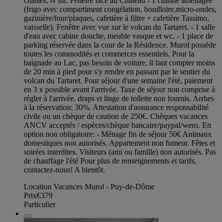
chaises, tv tnt. Fenêtre face au Château - 1 cuisine aménagée
(frigo avec compartiment congélation, bouilloire,micro-ondes,
gazinière/four/plaques, cafetière à filtre + cafetière Tassimo,
vaisselle). Fenêtre avec vue sur le volcan du Tartaret. - 1 salle
d'eau avec cabine douche, meuble vasque et wc. - 1 place de
parking réservée dans la cour de la Résidence. Murol possède
toutes les commodités et commerces essentiels. Pour la
baignade au Lac, pas besoin de voiture, il faut compter moins
de 20 min à pied pour s'y rendre en passant par le sentier du
volcan du Tartaret. Pour séjour d'une semaine l'été, paiement
en 3 x possible avant l'arrivée. Taxe de séjour non comprise à
régler à l'arrivée. draps et linge de toilette non fournis. Arrhes
à la réservation: 30%. Attestation d'assurance responsabilité
civile ou un chèque de caution de 250€. Chèques vacances
ANCV acceptés / espèces/chèque bancaire/paypal/wero. En
option non obligatoire: - Ménage fin de séjour 50€ Animaux
domestiques non autorisés. Appartement non fumeur. Fêtes et
soirées interdites. Visiteurs (ami ou famille) non autorisés. Pas
de chauffage l'été Pour plus de renseignements et tarifs,
contactez-nous! A bientôt.
Location Vacances Murol - Puy-de-Dôme
Prix
€379
Particulier