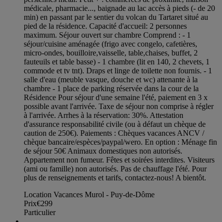
médicale, pharmacie..., baignade au lac accès à pieds (- de 20
min) en passant par le sentier du volcan du Tartaret situé au
pied de la résidence. Capacité d'accueil: 2 personnes
maximum. Séjour ouvert sur chambre Comprend : - 1
séjour/cuisine aménagée (frigo avec congelo, cafetières,
micro-ondes, bouilloire,vaisselle, table,chaises, buffet, 2
fauteuils et table basse) - 1 chambre (lit en 140, 2 chevets, 1
commode et tv tnt). Draps et linge de toilette non fournis. - 1
salle d'eau (meuble vasque, douche et wc) attenante à la
chambre - 1 place de parking réservée dans la cour de la
Résidence Pour séjour d'une semaine l'été, paiement en 3 x
possible avant l'arrivée. Taxe de séjour non comprise à régler
à l'arrivée. Arrhes à la réservation: 30%. Attestation
d'assurance responsabilité civile (ou à défaut un chèque de
caution de 250€). Paiements : Chèques vacances ANCV /
chèque bancaire/espèces/paypal/wero. En option : Ménage fin
de séjour 50€ Animaux domestiques non autorisés.
Appartement non fumeur. Fêtes et soirées interdites. Visiteurs
(ami ou famille) non autorisés. Pas de chauffage l'été. Pour
plus de renseignements et tarifs, contactez-nous! A bientôt.
Location Vacances Murol - Puy-de-Dôme
Prix
€299
Particulier