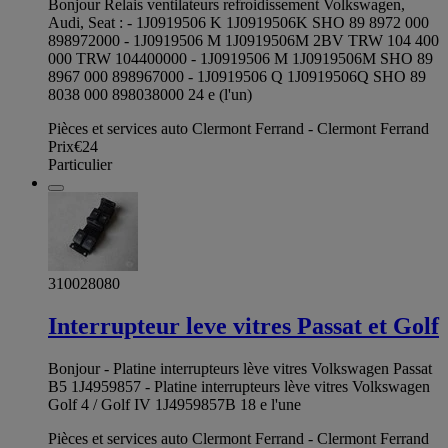
Bonjour Relais ventilateurs refroidissement Volkswagen,
Audi, Seat : - 1J0919506 K 1J0919506K SHO 89 8972 000
898972000 - 1J0919506 M 1J0919506M 2BV TRW 104 400
000 TRW 104400000 - 1J0919506 M 1J0919506M SHO 89
8967 000 898967000 - 1J0919506 Q 1J0919506Q SHO 89
8038 000 898038000 24 e (l'un)
Pièces et services auto Clermont Ferrand - Clermont Ferrand
Prix
€24
Particulier
310028080
Interrupteur leve vitres Passat et Golf
Bonjour - Platine interrupteurs lève vitres Volkswagen Passat
B5 1J4959857 - Platine interrupteurs lève vitres Volkswagen
Golf 4 / Golf IV 1J4959857B 18 e l'une
Pièces et services auto Clermont Ferrand - Clermont Ferrand