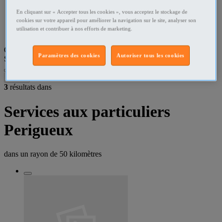
En cliquant sur « Accepter tous les cookies », vous acceptez le stockage de
Dordogne Services
cookies sur votre appareil pour améliorer la navigation sur le site, analyser son
utilisation et contribuer à nos efforts de marketing.
Perigueux - 24000 Services
Que recherchez-vous ?
Paramètres des cookies
Autoriser tous les cookies
Services
•
Perigueux - 24000
Filtres
3
résultats dans
Services aux particuliers
Perigueux
dans un rayon de
50 kilomètres