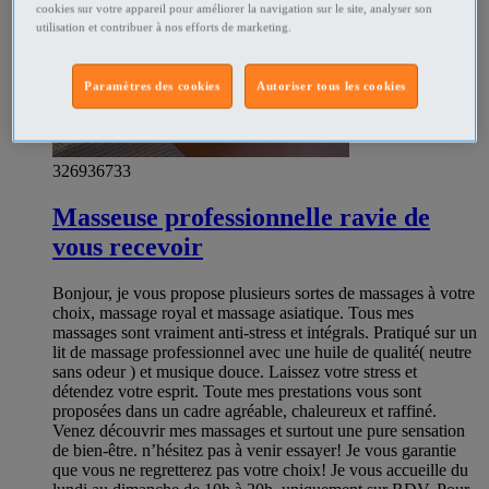
cookies sur votre appareil pour améliorer la navigation sur le site, analyser son
utilisation et contribuer à nos efforts de marketing.
Paramètres des cookies
Autoriser tous les cookies
326936733
Masseuse professionnelle ravie de
vous recevoir
Bonjour, je vous propose plusieurs sortes de massages à votre
choix, massage royal et massage asiatique. Tous mes
massages sont vraiment anti-stress et intégrals. Pratiqué sur un
lit de massage professionnel avec une huile de qualité( neutre
sans odeur ) et musique douce. Laissez votre stress et
détendez votre esprit. Toute mes prestations vous sont
proposées dans un cadre agréable, chaleureux et raffiné.
Venez découvrir mes massages et surtout une pure sensation
de bien-être. n’hésitez pas à venir essayer! Je vous garantie
que vous ne regretterez pas votre choix! Je vous accueille du