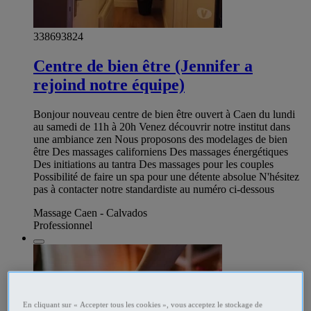
338693824
Centre de bien être (Jennifer a
rejoind notre équipe)
Bonjour nouveau centre de bien être ouvert à Caen du lundi
au samedi de 11h à 20h Venez découvrir notre institut dans
une ambiance zen Nous proposons des modelages de bien
être Des massages californiens Des massages énergétiques
Des initiations au tantra Des massages pour les couples
Possibilité de faire un spa pour une détente absolue N'hésitez
pas à contacter notre standardiste au numéro ci-dessous
Massage Caen - Calvados
Professionnel
En cliquant sur « Accepter tous les cookies », vous acceptez le stockage de