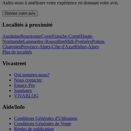
Aidez-nous à améliorer votre expérience en donnant votre avis.
Donnez votre avis
Localités à proximité
Aquitaine
Bourgogne
Corse
Franche-Comté
Haute-
Normandie
Languedoc-Roussillon
Midi-Pyrénées
Poitou-
Charentes
Provence-Alpes-Côte d'Azur
Rhône-Alpes
Plus de localités
Vivastreet
Qui sommes-nous?
Nous contacter
Espace Pro
Sondages
VIVABLOG
Aide/Info
Conditions Générales d'Utilisation
Conditions Générales de Vente
Règles de publication