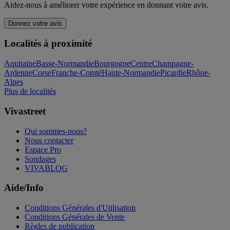
Aidez-nous à améliorer votre expérience en donnant votre avis.
Donnez votre avis
Localités à proximité
Aquitaine
Basse-Normandie
Bourgogne
Centre
Champagne-
Ardenne
Corse
Franche-Comté
Haute-Normandie
Picardie
Rhône-
Alpes
Plus de localités
Vivastreet
Qui sommes-nous?
Nous contacter
Espace Pro
Sondages
VIVABLOG
Aide/Info
Conditions Générales d'Utilisation
Conditions Générales de Vente
Règles de publication