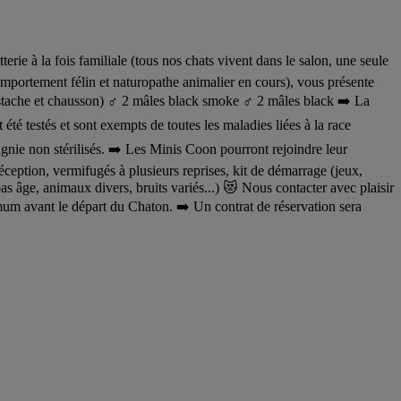
ie à la fois familiale (tous nos chats vivent dans le salon, une seule
comportement félin et naturopathe animalier en cours), vous présente
ache et chausson) ♂️ 2 mâles black smoke ♂️ 2 mâles black ➡️ La
estés et sont exempts de toutes les maladies liées à la race
non stérilisés. ➡️ Les Minis Coon pourront rejoindre leur
réception, vermifugés à plusieurs reprises, kit de démarrage (jeux,
as âge, animaux divers, bruits variés...) 😻 Nous contacter avec plaisir
imum avant le départ du Chaton. ➡️ Un contrat de réservation sera