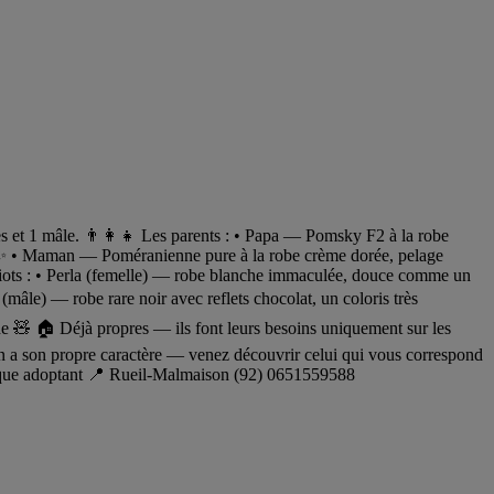
t 1 mâle. 👨‍👩‍👧 Les parents : •⁠ ⁠Papa — Pomsky F2 à la robe
s ✨ •⁠ ⁠Maman — Poméranienne pure à la robe crème dorée, pelage
hiots : •⁠ ⁠Perla (femelle) — robe blanche immaculée, douce comme un
(mâle) — robe rare noir avec reflets chocolat, un coloris très
e 🧸 🏠 Déjà propres — ils font leurs besoins uniquement sur les
un a son propre caractère — venez découvrir celui qui vous correspond
haque adoptant 📍 Rueil-Malmaison (92) 0651559588