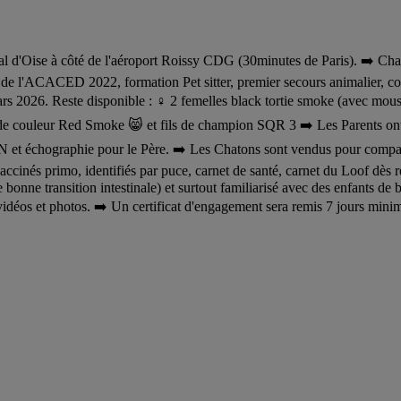
 d'Oise à côté de l'aéroport Roissy CDG (30minutes de Paris). ➡️ Chatter
ire de l'ACACED 2022, formation Pet sitter, premier secours animalier, 
2026. Reste disponible : ♀️ 2 femelles black tortie smoke (avec moust
uleur Red Smoke 😸 et fils de champion SQR 3 ➡️ Les Parents ont été t
ographie pour le Père. ➡️ Les Chatons sont vendus pour compagnie 
vaccinés primo, identifiés par puce, carnet de santé, carnet du Loof dès 
onne transition intestinale) et surtout familiarisé avec des enfants de b
 vidéos et photos. ➡️ Un certificat d'engagement sera remis 7 jours min