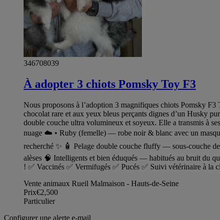
346708039
À adopter 3 chiots Pomsky Toy F3
Nous proposons à l’adoption 3 magnifiques chiots Pomsky F3 To
chocolat rare et aux yeux bleus perçants dignes d’un Husky pur
double couche ultra volumineux et soyeux. Elle a transmis à ses
nuage ☁️ •⁠ ⁠Ruby (femelle) — robe noir & blanc avec un masque e
recherché ✨ 🧴 Pelage double couche fluffy — sous-couche dens
alèses 🧠 Intelligents et bien éduqués — habitués au bruit du 
! ✅ Vaccinés ✅ Vermifugés ✅ Pucés ✅ Suivi vétérinaire à la 
Vente animaux Rueil Malmaison - Hauts-de-Seine
Prix
€2,500
Particulier
Configurer une alerte e-mail