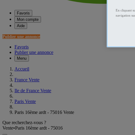
En cliquant s
Favoris
navigation sur
Mon compte
Aide
Publier une annonce
Favoris
Publier une annonce
Menu
Accueil
France Vente
Ile de France Vente
Paris Vente
Paris 16ème ardt - 75016 Vente
Que recherchez-vous ?
Vente
•
Paris 16ème ardt - 75016