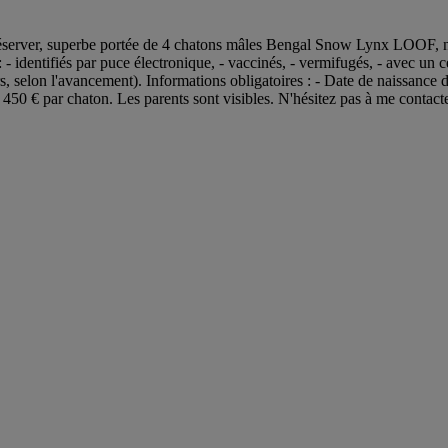
ver, superbe portée de 4 chatons mâles Bengal Snow Lynx LOOF, nés le 
 identifiés par puce électronique, - vaccinés, - vermifugés, - avec un cer
selon l'avancement). Informations obligatoires : - Date de naissance d
50 € par chaton. Les parents sont visibles. N'hésitez pas à me contact