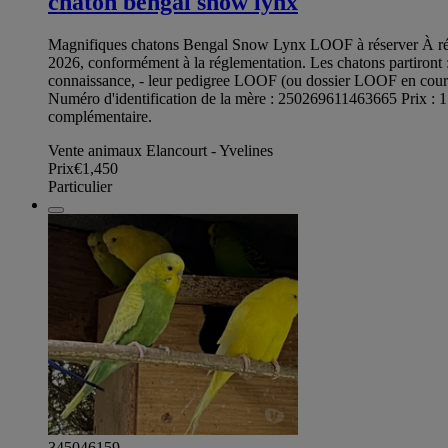
chaton bengal snow lynx
Magnifiques chatons Bengal Snow Lynx LOOF à réserver À réser
2026, conformément à la réglementation. Les chatons partiront : -
connaissance, - leur pedigree LOOF (ou dossier LOOF en cours, 
Numéro d'identification de la mère : 250269611463665 Prix : 1 4
complémentaire.
Vente animaux Elancourt - Yvelines
Prix
€1,450
Particulier
345046159