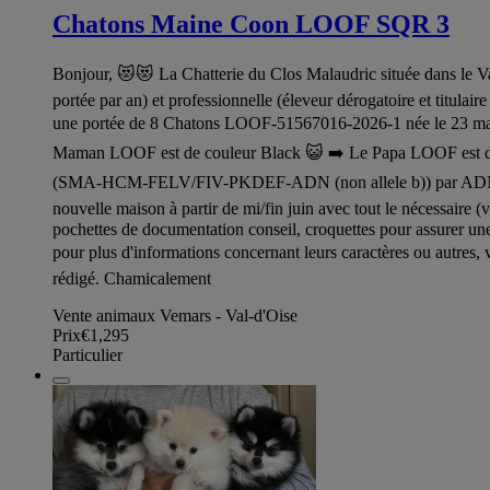
Chatons Maine Coon LOOF SQR 3
Bonjour, 😻😻 La Chatterie du Clos Malaudric située dans le Val
portée par an) et professionnelle (éleveur dérogatoire et titula
une portée de 8 Chatons LOOF-51567016-2026-1 née le 23 mars 
Maman LOOF est de couleur Black 😺 ➡️ Le Papa LOOF est de co
(SMA-HCM-FELV/FIV-PKDEF-ADN (non allele b)) par ADN et éch
nouvelle maison à partir de mi/fin juin avec tout le nécessaire (
pochettes de documentation conseil, croquettes pour assurer une b
pour plus d'informations concernant leurs caractères ou autres,
rédigé. Chamicalement
Vente animaux Vemars - Val-d'Oise
Prix
€1,295
Particulier