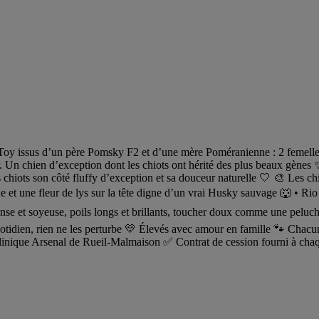
y issus d’un père Pomsky F2 et d’une mère Poméranienne : 2 femelles e
. Un chien d’exception dont les chiots ont hérité des plus beaux gène
 chiots son côté fluffy d’exception et sa douceur naturelle 🤍 🎨 Les c
t une fleur de lys sur la tête digne d’un vrai Husky sauvage 🐺 •⁠ ⁠Rio 
e et soyeuse, poils longs et brillants, toucher doux comme une peluch
quotidien, rien ne les perturbe 💛 Élevés avec amour en famille 🐾 Chac
clinique Arsenal de Rueil-Malmaison ✅ Contrat de cession fourni à c