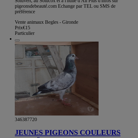
Soluvert, au Solucox et à l'huile d'Aïl Plus d'infos sur
pigeonsdebeauté.com Echange par TEL ou SMS de
préférence
Vente animaux Begles - Gironde
Prix
€15
Particulier
346387720
JEUNES PIGEONS COULEURS