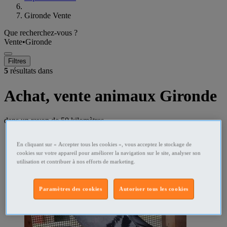
Gironde Vente
Que recherchez-vous ?
Vente
•
Gironde
Filtres
5
résultats dans
Achat, vente animaux Gironde
dans un rayon de
50 kilomètres
En cliquant sur « Accepter tous les cookies », vous acceptez le stockage de
cookies sur votre appareil pour améliorer la navigation sur le site, analyser son
utilisation et contribuer à nos efforts de marketing.
Paramètres des cookies
Autoriser tous les cookies