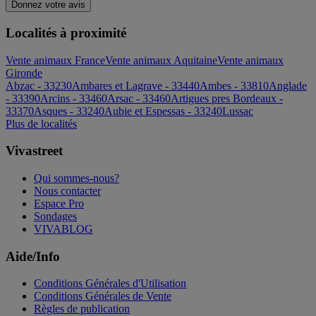
Donnez votre avis
Localités à proximité
Vente animaux France
Vente animaux Aquitaine
Vente animaux
Gironde
Abzac - 33230
Ambares et Lagrave - 33440
Ambes - 33810
Anglade
- 33390
Arcins - 33460
Arsac - 33460
Artigues pres Bordeaux -
33370
Asques - 33240
Aubie et Espessas - 33240
Lussac
Plus de localités
Vivastreet
Qui sommes-nous?
Nous contacter
Espace Pro
Sondages
VIVABLOG
Aide/Info
Conditions Générales d'Utilisation
Conditions Générales de Vente
Règles de publication