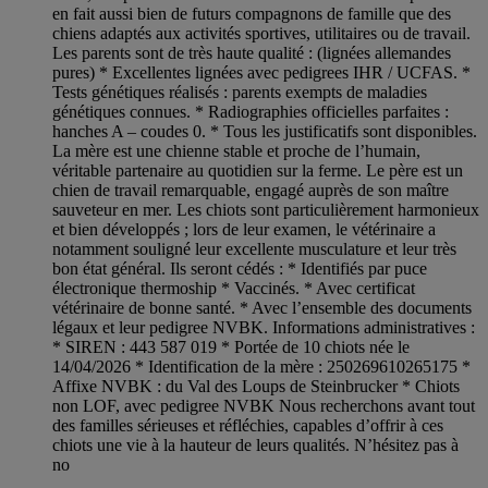
en fait aussi bien de futurs compagnons de famille que des
chiens adaptés aux activités sportives, utilitaires ou de travail.
Les parents sont de très haute qualité : (lignées allemandes
pures) * Excellentes lignées avec pedigrees IHR / UCFAS. *
Tests génétiques réalisés : parents exempts de maladies
génétiques connues. * Radiographies officielles parfaites :
hanches A – coudes 0. * Tous les justificatifs sont disponibles.
La mère est une chienne stable et proche de l’humain,
véritable partenaire au quotidien sur la ferme. Le père est un
chien de travail remarquable, engagé auprès de son maître
sauveteur en mer. Les chiots sont particulièrement harmonieux
et bien développés ; lors de leur examen, le vétérinaire a
notamment souligné leur excellente musculature et leur très
bon état général. Ils seront cédés : * Identifiés par puce
électronique thermoship * Vaccinés. * Avec certificat
vétérinaire de bonne santé. * Avec l’ensemble des documents
légaux et leur pedigree NVBK. Informations administratives :
* SIREN : 443 587 019 * Portée de 10 chiots née le
14/04/2026 * Identification de la mère : 250269610265175 *
Affixe NVBK : du Val des Loups de Steinbrucker * Chiots
non LOF, avec pedigree NVBK Nous recherchons avant tout
des familles sérieuses et réfléchies, capables d’offrir à ces
chiots une vie à la hauteur de leurs qualités. N’hésitez pas à
no