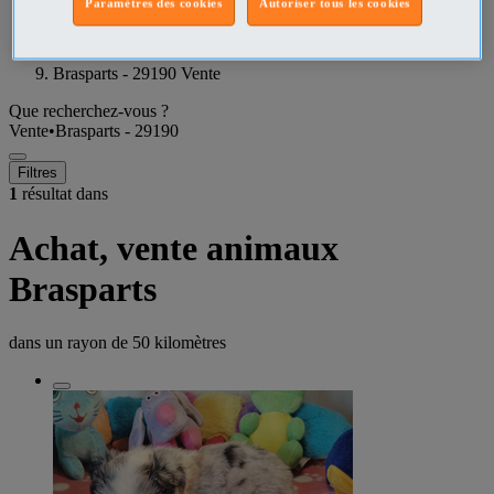
Paramètres des cookies
Autoriser tous les cookies
Finistère Vente
Brasparts - 29190 Vente
Que recherchez-vous ?
Vente
•
Brasparts - 29190
Filtres
1
résultat dans
Achat, vente animaux
Brasparts
dans un rayon de
50 kilomètres