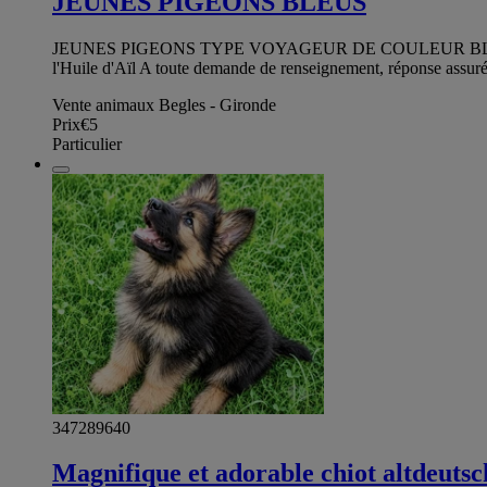
JEUNES PIGEONS BLEUS
JEUNES PIGEONS TYPE VOYAGEUR DE COULEUR BLEUE BL
l'Huile d'Aïl A toute demande de renseignement, réponse ass
Vente animaux Begles - Gironde
Prix
€5
Particulier
347289640
Magnifique et adorable chiot altdeuts