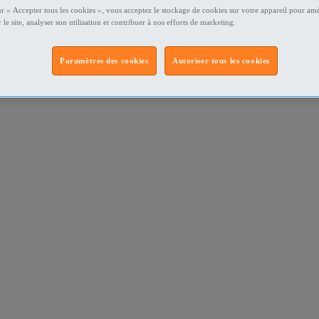
ur « Accepter tous les cookies », vous acceptez le stockage de cookies sur votre appareil pour amé
 le site, analyser son utilisation et contribuer à nos efforts de marketing.
Paramètres des cookies
Autoriser tous les cookies