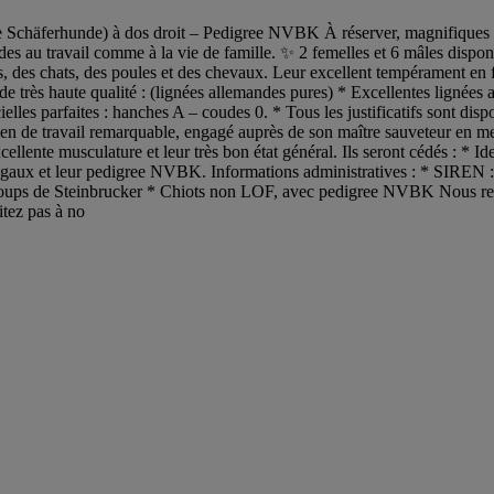
 Schäferhunde) à dos droit – Pedigree NVBK À réserver, magnifiques c
titudes au travail comme à la vie de famille. ✨ 2 femelles et 6 mâles dis
ins, des chats, des poules et des chevaux. Leur excellent tempérament en
ont de très haute qualité : (lignées allemandes pures) * Excellentes ligné
les parfaites : hanches A – coudes 0. * Tous les justificatifs sont disp
chien de travail remarquable, engagé auprès de son maître sauveteur en m
ellente musculature et leur très bon état général. Ils seront cédés : * I
égaux et leur pedigree NVBK. Informations administratives : * SIREN : 
s de Steinbrucker * Chiots non LOF, avec pedigree NVBK Nous recherc
itez pas à no