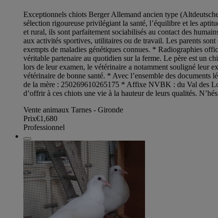
Exceptionnels chiots Berger Allemand ancien type (Altdeutsche
sélection rigoureuse privilégiant la santé, l’équilibre et les ap
et rural, ils sont parfaitement sociabilisés au contact des huma
aux activités sportives, utilitaires ou de travail. Les parents s
exempts de maladies génétiques connues. * Radiographies officiel
véritable partenaire au quotidien sur la ferme. Le père est un 
lors de leur examen, le vétérinaire a notamment souligné leur exc
vétérinaire de bonne santé. * Avec l’ensemble des documents l
de la mère : 250269610265175 * Affixe NVBK : du Val des Loup
d’offrir à ces chiots une vie à la hauteur de leurs qualités. N’hés
Vente animaux Tarnes - Gironde
Prix
€1,680
Professionnel