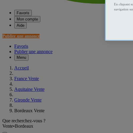
En cliquant s
navigation sur
Favoris
Mon compte
Aide
Publier une annonce
Favoris
Publier une annonce
Menu
Accueil
France Vente
Aquitaine Vente
Gironde Vente
Bordeaux Vente
Que recherchez-vous ?
Vente
•
Bordeaux