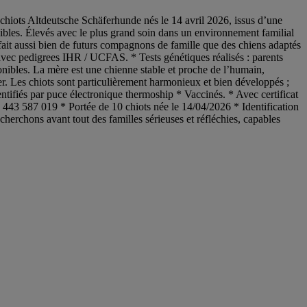
hiots Altdeutsche Schäferhunde nés le 14 avril 2026, issus d’une
ponibles. Élevés avec le plus grand soin dans un environnement familial
 fait aussi bien de futurs compagnons de famille que des chiens adaptés
es avec pedigrees IHR / UCFAS. * Tests génétiques réalisés : parents
onibles. La mère est une chienne stable et proche de l’humain,
er. Les chiots sont particulièrement harmonieux et bien développés ;
dentifiés par puce électronique thermoship * Vaccinés. * Avec certificat
443 587 019 * Portée de 10 chiots née le 14/04/2026 * Identification
hons avant tout des familles sérieuses et réfléchies, capables