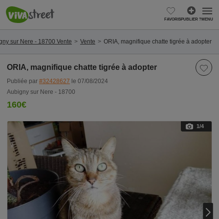
FAVORIS
PUBLIER ?
MENU
gny sur Nere - 18700 Vente
Vente
ORIA, magnifique chatte tigrée à adopter
ORIA, magnifique chatte tigrée à adopter
Publiée par
#32428627
le 07/08/2024
Aubigny sur Nere - 18700
160€
1
/4