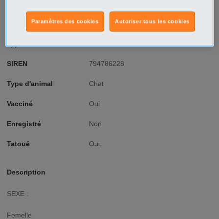
Ville/Code postal
Centre
Cher
Paramètres des cookies
Autoriser tous les cookies
Aubigny sur Nere - 18700
Type d'annonce
Professionnel Offre
SIREN
794786228
Type d'animal
Chat
Vacciné
Oui
Enregistré
Non
Tatoué
Oui
Description
SEXE :
Femelle