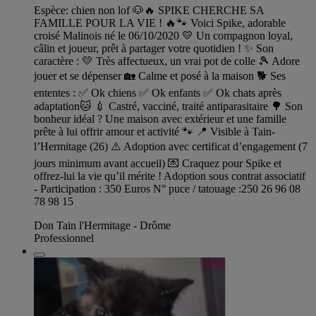
Espèce: chien non lof 🐶🔥 SPIKE CHERCHE SA
FAMILLE POUR LA VIE ! 🔥🐾 Voici Spike, adorable
croisé Malinois né le 06/10/2020 💛 Un compagnon loyal,
câlin et joueur, prêt à partager votre quotidien ! ✨ Son
caractère : 💛 Très affectueux, un vrai pot de colle 🎾 Adore
jouer et se dépenser 🏡 Calme et posé à la maison 🐕 Ses
ententes : ✅ Ok chiens ✅ Ok enfants ✅ Ok chats après
adaptation🐱 💉 Castré, vacciné, traité antiparasitaire 🌳 Son
bonheur idéal ? Une maison avec extérieur et une famille
prête à lui offrir amour et activité 🐾 📍 Visible à Tain-
l’Hermitage (26) ⚠️ Adoption avec certificat d’engagement (7
jours minimum avant accueil) 💌 Craquez pour Spike et
offrez-lui la vie qu’il mérite ! Adoption sous contrat associatif
- Participation : 350 Euros N° puce / tatouage :250 26 96 08
78 98 15
Don Tain l'Hermitage - Drôme
Professionnel