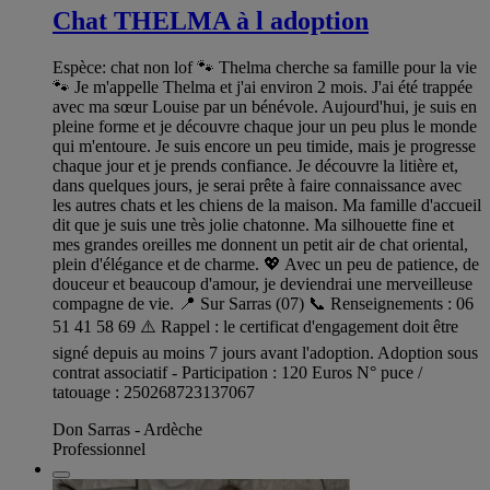
Chat THELMA à l adoption
Espèce: chat non lof 🐾 Thelma cherche sa famille pour la vie
🐾 Je m'appelle Thelma et j'ai environ 2 mois. J'ai été trappée
avec ma sœur Louise par un bénévole. Aujourd'hui, je suis en
pleine forme et je découvre chaque jour un peu plus le monde
qui m'entoure. Je suis encore un peu timide, mais je progresse
chaque jour et je prends confiance. Je découvre la litière et,
dans quelques jours, je serai prête à faire connaissance avec
les autres chats et les chiens de la maison. Ma famille d'accueil
dit que je suis une très jolie chatonne. Ma silhouette fine et
mes grandes oreilles me donnent un petit air de chat oriental,
plein d'élégance et de charme. 💖 Avec un peu de patience, de
douceur et beaucoup d'amour, je deviendrai une merveilleuse
compagne de vie. 📍 Sur Sarras (07) 📞 Renseignements : 06
51 41 58 69 ⚠️ Rappel : le certificat d'engagement doit être
signé depuis au moins 7 jours avant l'adoption. Adoption sous
contrat associatif - Participation : 120 Euros N° puce /
tatouage : 250268723137067
Don Sarras - Ardèche
Professionnel