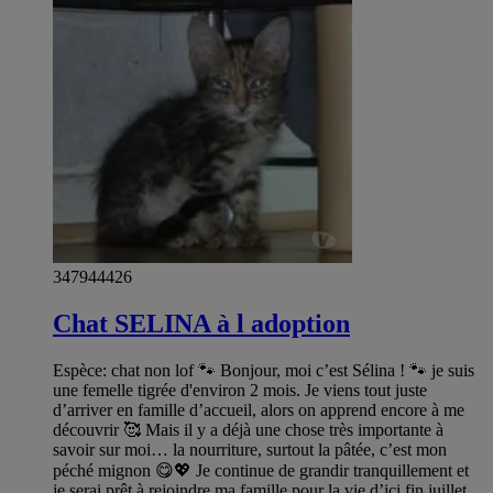
347944426
Chat SELINA à l adoption
Espèce: chat non lof 🐾 Bonjour, moi c’est Sélina ! 🐾 je suis
une femelle tigrée d'environ 2 mois. Je viens tout juste
d’arriver en famille d’accueil, alors on apprend encore à me
découvrir 🥰 Mais il y a déjà une chose très importante à
savoir sur moi… la nourriture, surtout la pâtée, c’est mon
péché mignon 😋💖 Je continue de grandir tranquillement et
je serai prêt à rejoindre ma famille pour la vie d’ici fin juillet