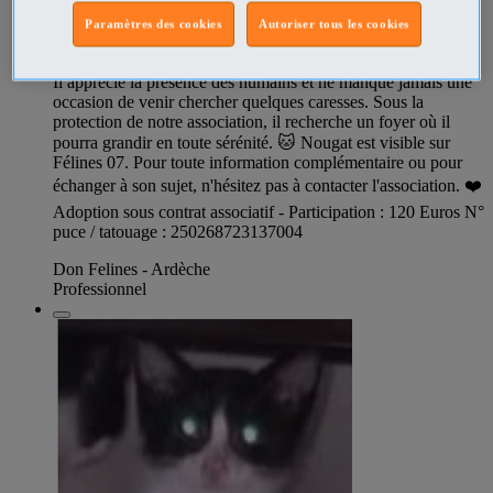
Paramètres des cookies
Autoriser tous les cookies
Espèce: chat non lof 🤎NOUGATS Chaton Mâle Très câlin,
affectueux et joueur, Nougat est un véritable petit pot de colle.
Il apprécie la présence des humains et ne manque jamais une
occasion de venir chercher quelques caresses. Sous la
protection de notre association, il recherche un foyer où il
pourra grandir en toute sérénité. 🐱 Nougat est visible sur
Félines 07. Pour toute information complémentaire ou pour
échanger à son sujet, n'hésitez pas à contacter l'association. ❤️
Adoption sous contrat associatif - Participation : 120 Euros N°
puce / tatouage : 250268723137004
Don Felines - Ardèche
Professionnel