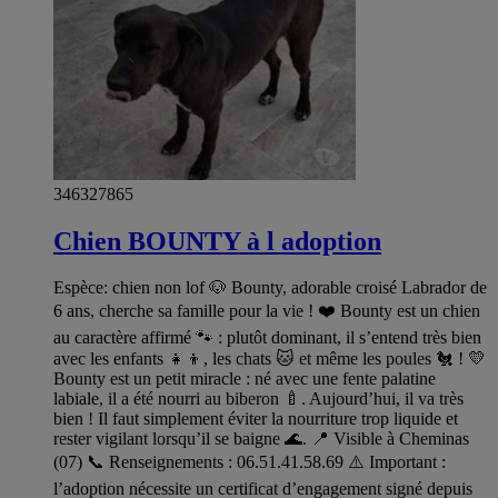
346327865
Chien BOUNTY à l adoption
Espèce: chien non lof 🐶 Bounty, adorable croisé Labrador de
6 ans, cherche sa famille pour la vie ! ❤️ Bounty est un chien
au caractère affirmé 🐾 : plutôt dominant, il s’entend très bien
avec les enfants 👧👦, les chats 🐱 et même les poules 🐔 ! 💛
Bounty est un petit miracle : né avec une fente palatine
labiale, il a été nourri au biberon 🍼. Aujourd’hui, il va très
bien ! Il faut simplement éviter la nourriture trop liquide et
rester vigilant lorsqu’il se baigne 🌊. 📍 Visible à Cheminas
(07) 📞 Renseignements : 06.51.41.58.69 ⚠️ Important :
l’adoption nécessite un certificat d’engagement signé depuis