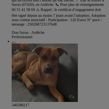
qui lui offrira tout l’amour qu’elle mérite. 📍 Elle se trouve à
Savas (07430), en Ardèche. 📞 Pour plus de renseignements
06 51 41 58 69 ⚠️ Rappel : le certificat d’engagement doit
être signé depuis au moins 7 jours avant l’adoption. Adoption
sous contrat associatif - Participation : 120 Euros N° puce /
tatouage : 250268723137648
Don Savas - Ardèche
Professionnel
346588217