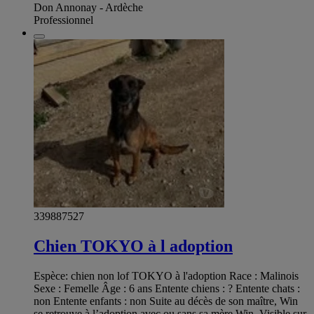
Don Annonay - Ardèche
Professionnel
339887527
Chien TOKYO à l adoption
Espèce: chien non lof TOKYO à l'adoption Race : Malinois
Sexe : Femelle Âge : 6 ans Entente chiens : ? Entente chats :
non Entente enfants : non Suite au décès de son maître, Win
se retrouve à l’adoption avec ou sans sa mère Win. Visible sur