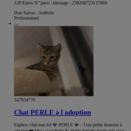
120 Euros N° puce / tatouage : 250268723137669
Don Sarras - Ardèche
Professionnel
347924770
Chat PERLE à l adoption
Espèce: chat non lof 💎 PERLE 💎 – Une petite douceur à
adopter ❤️ Moi, c’est Perle 🐾 Petite femelle tigrée gris clair