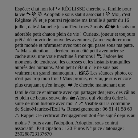
Espèce: chat non lof 🐾 RÉGLISSE cherche sa famille pour
la vie 🐾💙 💛 Adoptable sous statut associatif 💛 Moi, c'est
Réglisse 🐱 et je pourrai rejoindre ma famille à partir du 16
juillet, date à laquelle je soufflerai mes 2 mois. 🎂❤️ Je suis un
adorable petit chaton plein de vie ! Curieux, joueur et toujours
prêt à découvrir de nouvelles aventures, j'aime explorer mon
petit monde et m'amuser avec tout ce qui passe sous ma patte.
🐾 Mais attention… derrière mon côté petit aventurier se
cache aussi une vraie machine à ronrons ! 🥰 J'adore les
moments de tendresse, les caresses et les instants tranquilles
auprès des humains. Mon petit défaut ? Je ne suis pas
vraiment un grand mannequin… 📸🤣 Les séances photo, ce
n'est pas trop mon truc ! Mais promis, en vrai, je suis encore
plus craquant qu'en image. ❤️ Je cherche maintenant une
famille douce et aimante avec qui partager des jeux, des câlins
et plein de beaux souvenirs. 🏡 Alors, qui viendra écrire la
suite de mon histoire avec moi ? 📍 Visible sur la commune
de Saint-Maurice-l'Exil 📞 Renseignements : 06 51 41 58 69
⚠️ Rappel : le certificat d'engagement doit être signé depuis au
moins 7 jours avant l'adoption. Adoption sous contrat
associatif - Participation : 120 Euros N° puce / tatouage :
250268723137670