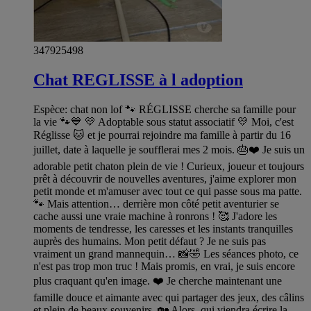
347925498
Chat REGLISSE à l adoption
Espèce: chat non lof 🐾 RÉGLISSE cherche sa famille pour
la vie 🐾💙 💛 Adoptable sous statut associatif 💛 Moi, c'est
Réglisse 🐱 et je pourrai rejoindre ma famille à partir du 16
juillet, date à laquelle je soufflerai mes 2 mois. 🎂❤️ Je suis un
adorable petit chaton plein de vie ! Curieux, joueur et toujours
prêt à découvrir de nouvelles aventures, j'aime explorer mon
petit monde et m'amuser avec tout ce qui passe sous ma patte.
🐾 Mais attention… derrière mon côté petit aventurier se
cache aussi une vraie machine à ronrons ! 🥰 J'adore les
moments de tendresse, les caresses et les instants tranquilles
auprès des humains. Mon petit défaut ? Je ne suis pas
vraiment un grand mannequin… 📸🤣 Les séances photo, ce
n'est pas trop mon truc ! Mais promis, en vrai, je suis encore
plus craquant qu'en image. ❤️ Je cherche maintenant une
famille douce et aimante avec qui partager des jeux, des câlins
et plein de beaux souvenirs. 🏡 Alors, qui viendra écrire la