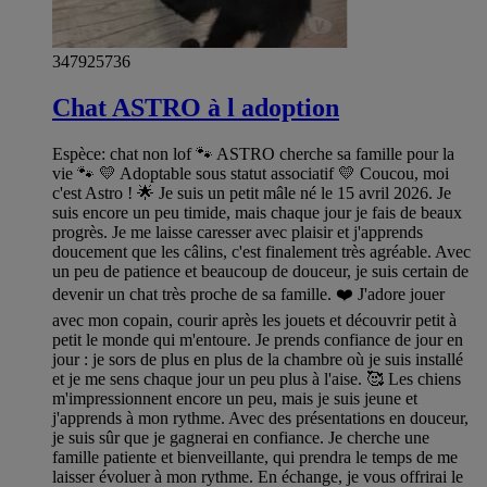
347925736
Chat ASTRO à l adoption
Espèce: chat non lof 🐾 ASTRO cherche sa famille pour la
vie 🐾 💛 Adoptable sous statut associatif 💛 Coucou, moi
c'est Astro ! 🌟 Je suis un petit mâle né le 15 avril 2026. Je
suis encore un peu timide, mais chaque jour je fais de beaux
progrès. Je me laisse caresser avec plaisir et j'apprends
doucement que les câlins, c'est finalement très agréable. Avec
un peu de patience et beaucoup de douceur, je suis certain de
devenir un chat très proche de sa famille. ❤️ J'adore jouer
avec mon copain, courir après les jouets et découvrir petit à
petit le monde qui m'entoure. Je prends confiance de jour en
jour : je sors de plus en plus de la chambre où je suis installé
et je me sens chaque jour un peu plus à l'aise. 🥰 Les chiens
m'impressionnent encore un peu, mais je suis jeune et
j'apprends à mon rythme. Avec des présentations en douceur,
je suis sûr que je gagnerai en confiance. Je cherche une
famille patiente et bienveillante, qui prendra le temps de me
laisser évoluer à mon rythme. En échange, je vous offrirai le