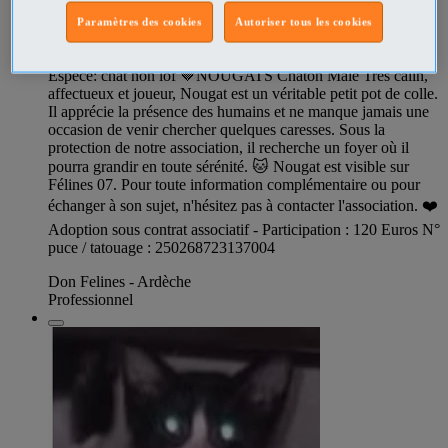
Paramètres des cookies
Autoriser tous les cookies
Chat NOUGATS à l adoption
Espèce: chat non lof 🤎NOUGATS Chaton Mâle Très câlin,
affectueux et joueur, Nougat est un véritable petit pot de colle.
Il apprécie la présence des humains et ne manque jamais une
occasion de venir chercher quelques caresses. Sous la
protection de notre association, il recherche un foyer où il
pourra grandir en toute sérénité. 🐱 Nougat est visible sur
Félines 07. Pour toute information complémentaire ou pour
échanger à son sujet, n'hésitez pas à contacter l'association. ❤️
Adoption sous contrat associatif - Participation : 120 Euros N°
puce / tatouage : 250268723137004
Don Felines - Ardèche
Professionnel