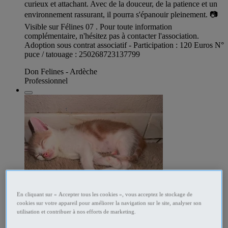
curieux et attachant. Avec de la douceur, de la patience et un
environnement rassurant, il pourra s'épanouir pleinement. 📷
Visible sur Félines 07 . Pour toute information
complémentaire, n'hésitez pas à contacter l'association.
Adoption sous contrat associatif - Participation : 120 Euros N°
puce / tatouage : 250268723137799
Don Felines - Ardèche
Professionnel
En cliquant sur « Accepter tous les cookies », vous acceptez le stockage de
cookies sur votre appareil pour améliorer la navigation sur le site, analyser son
utilisation et contribuer à nos efforts de marketing.
347945158