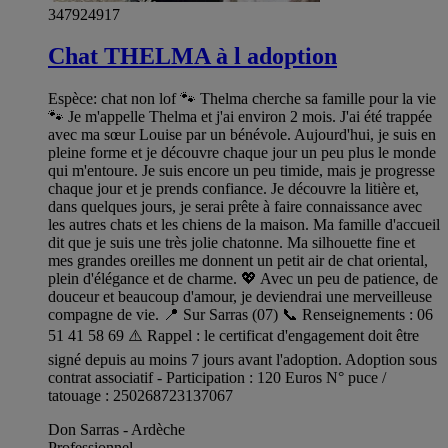
347924917
Chat THELMA à l adoption
Espèce: chat non lof 🐾 Thelma cherche sa famille pour la vie
🐾 Je m'appelle Thelma et j'ai environ 2 mois. J'ai été trappée
avec ma sœur Louise par un bénévole. Aujourd'hui, je suis en
pleine forme et je découvre chaque jour un peu plus le monde
qui m'entoure. Je suis encore un peu timide, mais je progresse
chaque jour et je prends confiance. Je découvre la litière et,
dans quelques jours, je serai prête à faire connaissance avec
les autres chats et les chiens de la maison. Ma famille d'accueil
dit que je suis une très jolie chatonne. Ma silhouette fine et
mes grandes oreilles me donnent un petit air de chat oriental,
plein d'élégance et de charme. 💖 Avec un peu de patience, de
douceur et beaucoup d'amour, je deviendrai une merveilleuse
compagne de vie. 📍 Sur Sarras (07) 📞 Renseignements : 06
51 41 58 69 ⚠️ Rappel : le certificat d'engagement doit être
signé depuis au moins 7 jours avant l'adoption. Adoption sous
contrat associatif - Participation : 120 Euros N° puce /
tatouage : 250268723137067
Don Sarras - Ardèche
Professionnel