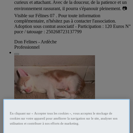
curieux et attachant. Avec de la douceur, de la patience et un
environnement rassurant, il pourra s'épanouir pleinement. 📷
Visible sur Félines 07 . Pour toute information
complémentaire, n'hésitez pas à contacter l'association.
Adoption sous contrat associatif - Participation : 120 Euros N°
puce / tatouage : 250268723137799
Don Felines - Ardèche
Professionnel
En cliquant sur « Accepter tous les cookies », vous acceptez le stockage de
cookies sur votre appareil pour améliorer la navigation sur le site, analyser son
utilisation et contribuer à nos efforts de marketing.
347945158