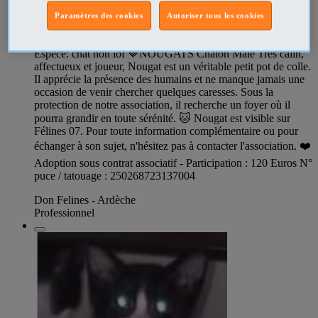
Paramètres des cookies
Autoriser tous les cookies
Chat NOUGATS à l adoption
Espèce: chat non lof 🤎NOUGATS Chaton Mâle Très câlin,
affectueux et joueur, Nougat est un véritable petit pot de colle.
Il apprécie la présence des humains et ne manque jamais une
occasion de venir chercher quelques caresses. Sous la
protection de notre association, il recherche un foyer où il
pourra grandir en toute sérénité. 🐱 Nougat est visible sur
Félines 07. Pour toute information complémentaire ou pour
échanger à son sujet, n'hésitez pas à contacter l'association. ❤️
Adoption sous contrat associatif - Participation : 120 Euros N°
puce / tatouage : 250268723137004
Don Felines - Ardèche
Professionnel