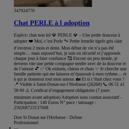
347924770
Chat PERLE à l adoption
Espèce: chat non lof 💎 PERLE 💎 – Une petite douceur à
adopter ❤️ Moi, c’est Perle 🐾 Petite femelle tigrée gris clair
d’environ 2 mois et demi. Mon début de vie n’a pas été
simple… mais aujourd’hui, je suis en sécurité et j’apprends
chaque jour à faire confiance 🥰 Encore un peu timide, je
deviens vite une petite compagne tendre avec de la douceur et
de l’amour 💕 ✅ Ok enfants, chiens et chats ✨ Je cherche une
famille patiente qui me laissera m’épanouir à mon rythme… et
à qui je donnerai tout mon amour. 🏡 Et si c’était chez vous ?
📍 Visible à Saint-Donat-sur-l’Herbasse (26260) 📞 06 51 41
58 69 ⚠️ Certificat d’engagement obligatoire (7 jours
minimum avant adoption) Adoption sous contrat associatif -
Participation : 140 Euros N° puce / tatouage :
250268723137608
Don St Donat sur l'Herbasse - Drôme
Professionnel