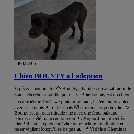
346327865
Chien BOUNTY à l adoption
Espèce: chien non lof 🐶 Bounty, adorable croisé Labrador de
6 ans, cherche sa famille pour la vie ! ❤️ Bounty est un chien
au caractère affirmé 🐾 : plutôt dominant, il s’entend très bien
avec les enfants 👧👦, les chats 🐱 et même les poules 🐔 ! 💛
Bounty est un petit miracle : né avec une fente palatine
labiale, il a été nourri au biberon 🍼. Aujourd’hui, il va très
bien ! Il faut simplement éviter la nourriture trop liquide et
rester vigilant lorsqu’il se baigne 🌊. 📍 Visible à Cheminas