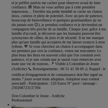
et je préfère parfois me cacher pour observer avant de faire
confiance. 🙈 Mais ne vous arrêtez pas à cette première
impression… Derrière ma petite timidité se cache un chaton
doux, curieux et plein de potentiel. Avec un peu de patience,
beaucoup de bienveillance et quelques gourmandises (je ne
dis jamais non 😉), je prendrai confiance et je deviendrai un
compagnon très proche de sa famille. Chaque jour, grâce à ma
famille d'accueil, je découvre que les humains peuvent être
synonymes de câlins, de jeux et de sécurité. Il ne me manque
plus qu'une famille qui acceptera de me laisser avancer à mon
rythme. 💙 Si vous cherchez un chaton à accompagner dans
ses premiers pas vers la confiance, venez me rencontrer. Le
plus beau des liens est souvent celui que l'on construit avec
patience, et je suis certain que je saurai vous remercier avec
toute une vie de ronrons. 📍 Visible à Colombier-le-Jeune
(Ardèche) 📞 Renseignements : 06 51 41 58 69 ⚠️ Rappel : le
certificat d'engagement et de connaissance doit être signé au
moins 7 jours avant toute adoption. Adoption sous contrat
associatif - Participation : 120 Euros N° puce / tatouage :
250268723137394
Don Colombier le Jeune - Ardèche
Professionnel