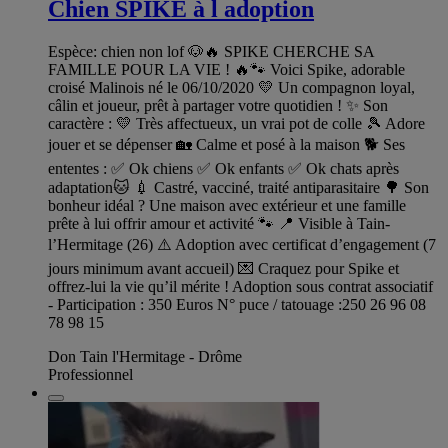
Chien SPIKE à l adoption
Espèce: chien non lof 🐶🔥 SPIKE CHERCHE SA
FAMILLE POUR LA VIE ! 🔥🐾 Voici Spike, adorable
croisé Malinois né le 06/10/2020 💛 Un compagnon loyal,
câlin et joueur, prêt à partager votre quotidien ! ✨ Son
caractère : 💛 Très affectueux, un vrai pot de colle 🎾 Adore
jouer et se dépenser 🏡 Calme et posé à la maison 🐕 Ses
ententes : ✅ Ok chiens ✅ Ok enfants ✅ Ok chats après
adaptation🐱 💉 Castré, vacciné, traité antiparasitaire 🌳 Son
bonheur idéal ? Une maison avec extérieur et une famille
prête à lui offrir amour et activité 🐾 📍 Visible à Tain-
l’Hermitage (26) ⚠️ Adoption avec certificat d’engagement (7
jours minimum avant accueil) 💌 Craquez pour Spike et
offrez-lui la vie qu’il mérite ! Adoption sous contrat associatif
- Participation : 350 Euros N° puce / tatouage :250 26 96 08
78 98 15
Don Tain l'Hermitage - Drôme
Professionnel