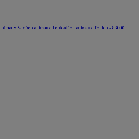
animaux Var
Don animaux Toulon
Don animaux Toulon - 83000