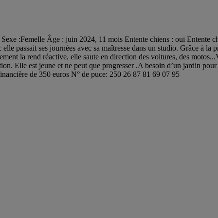
xe :Femelle Âge : juin 2024, 11 mois Entente chiens : oui Entente chats
donc elle passait ses journées avec sa maîtresse dans un studio. Grâce à l
ement la rend réactive, elle saute en direction des voitures, des motos...
ttention. Elle est jeune et ne peut que progresser .A besoin d’un jardin p
n financière de 350 euros N° de puce: 250 26 87 81 69 07 95