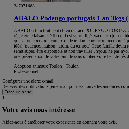
347071688
ABALO Podengo portugais 1 an 3kgs 
ABALO est un tout petit chien de race PODENGO PORTUGAIS vena
règle en le faisant stériliser, il est vermufigé, vacciné à jour 
qui saura le rendre heureux en le traitant comme un membre à part
idéal (patience, maison, jardin, du temps..) Cette famille devra 
serait super, être disponible et non travailler 8h/jour, ne pas av
une présentation de votre famille sans oublier votre lieu de rés
Adoption animaux Toulon - Toulon
Professionnel
Configurer une alerte e-mail
Recevez des notifications par e-mail pour les nouvelles annonces corr
Créer une alerte
1
Votre avis nous intéresse
Aidez-nous à améliorer votre expérience en donnant votre avis.