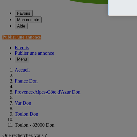
Favoris
Mon compte
Aide
Publier une annonce
Favoris
Publier une annonce
Menu
Accueil
France Don
Provence-Alpes-Côte d'Azur Don
Var Don
Toulon Don
Toulon - 83000 Don
Que recherchez-vous ?