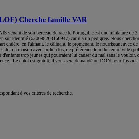
(LOF) Cherche famille VAR
nt de son berceau de race le Portugal, c'est une miniature de 3 kgs u
et bien sûr identifié (620098203160947) car il a un pedigree. Nous chercho
 entière, en l'aimant, le câlinant, le promenant, le nourrissant avec de l
résider en maison avec jardin clos, de préférence loin du centre ville (p
oir d'enfants trop jeunes qui pourraient lui causer du mal sans le vouloir
idence.. Le chiot est gratuit, il vous sera demandé un DON pour l'assoc
espondant à vos critères de recherche.