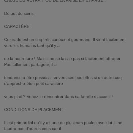
CAUSE DU RETRAIT OU DE LA PRISE EN CHARGE :
Défaut de soins.
CARACTÈRE :
Colorado est un coq très curieux et gourmand. Il vient facilement
vers les humains tant qu’il y a
de la nourriture ! Mais il ne se laisse pas si facilement attraper.
Pas tellement partageur, il a
tendance à être possessif envers ses poulettes si un autre coq
s’approche. Son petit caractère
vous plait ? Venez le rencontrer dans sa famille d’accueil !
CONDITIONS DE PLACEMENT :
Il est primordial qu'il y ait une ou plusieurs poules avec lui. Il ne
faudra pas d'autres coqs car il