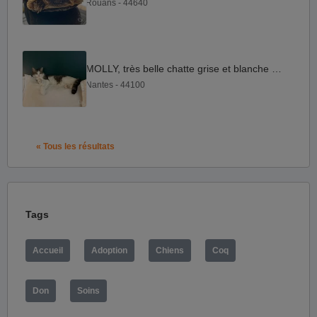
Rouans - 44640
MOLLY, très belle chatte grise et blanche à l'adoption
Nantes - 44100
« Tous les résultats
Tags
Accueil
Adoption
Chiens
Coq
Don
Soins