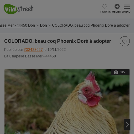
FAVORIS
PUBLIER ?
MENU
asse Mer - 44450 Don
Don
COLORADO, beau coq Phoenix Doré à adopter
COLORADO, beau coq Phoenix Doré à adopter
Publiée par
#32428627
le 19/11/2022
La Chapelle Basse Mer - 44450
1
/5