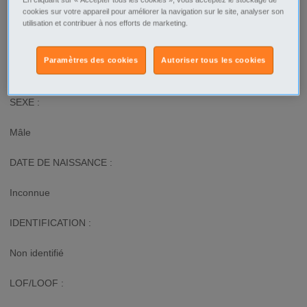
La Chapelle Basse Mer - 44450
cookies sur votre appareil pour améliorer la navigation sur le site, analyser son
utilisation et contribuer à nos efforts de marketing.
Type d'annonce
Professionnel Offre
Paramètres des cookies
Autoriser tous les cookies
Description
SEXE :
Mâle
DATE DE NAISSANCE :
Inconnue
IDENTIFICATION :
Non identifié
LOF/LOOF :