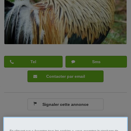
Tel
Sms
Contacter par email
Signaler cette annonce
Ville/Code postal
Pays de la Loire
Loire-Atlantique
En cliquant sur « Accepter tous les cookies », vous acceptez le stockage de