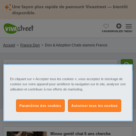
Une façon plus rapide de parcourir Vivastreet — bientôt
disponible.
FAVORIS
PUBLIER ?
MENU
Accueil
France Don
Don & Adoption Chats siamois France
mot(s)
clé(s)
En cliquant sur « Accepter tous les cookies », vous acceptez le stockage de
Catégorie
Sélectionnez la localisation
cookies sur votre appareil pour améliorer la navigation sur le site, analyser son
utilisation et contribuer à nos efforts de marketing.
Galerie
Alerte
Paramètres des cookies
Autoriser tous les cookies
1
annonce
Don & Adoption Chats siamois France
Minou gentil chat 6 ans cherche