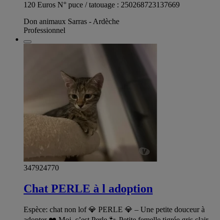
120 Euros N° puce / tatouage : 250268723137669
Don animaux Sarras - Ardèche
Professionnel
347924770
Chat PERLE à l adoption
Espèce: chat non lof 💎 PERLE 💎 – Une petite douceur à
adopter ❤️ Moi, c’est Perle 🐾 Petite femelle tigrée gris clair