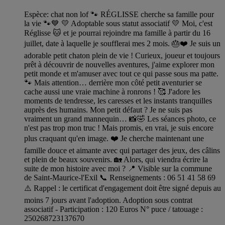
Espèce: chat non lof 🐾 RÉGLISSE cherche sa famille pour
la vie 🐾💙 💛 Adoptable sous statut associatif 💛 Moi, c'est
Réglisse 🐱 et je pourrai rejoindre ma famille à partir du 16
juillet, date à laquelle je soufflerai mes 2 mois. 🎂❤️ Je suis un
adorable petit chaton plein de vie ! Curieux, joueur et toujours
prêt à découvrir de nouvelles aventures, j'aime explorer mon
petit monde et m'amuser avec tout ce qui passe sous ma patte.
🐾 Mais attention… derrière mon côté petit aventurier se
cache aussi une vraie machine à ronrons ! 🥰 J'adore les
moments de tendresse, les caresses et les instants tranquilles
auprès des humains. Mon petit défaut ? Je ne suis pas
vraiment un grand mannequin… 📸🤣 Les séances photo, ce
n'est pas trop mon truc ! Mais promis, en vrai, je suis encore
plus craquant qu'en image. ❤️ Je cherche maintenant une
famille douce et aimante avec qui partager des jeux, des câlins
et plein de beaux souvenirs. 🏡 Alors, qui viendra écrire la
suite de mon histoire avec moi ? 📍 Visible sur la commune
de Saint-Maurice-l'Exil 📞 Renseignements : 06 51 41 58 69
⚠️ Rappel : le certificat d'engagement doit être signé depuis au
moins 7 jours avant l'adoption. Adoption sous contrat
associatif - Participation : 120 Euros N° puce / tatouage :
250268723137670