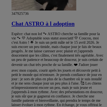
347925736
Chat ASTRO à l adoption
Espèce: chat non lof 🐾 ASTRO cherche sa famille pour la
vie 🐾 💛 Adoptable sous statut associatif 💛 Coucou, moi
c'est Astro ! 🌟 Je suis un petit mâle né le 15 avril 2026. Je
suis encore un peu timide, mais chaque jour je fais de beaux
progrès. Je me laisse caresser avec plaisir et j'apprends
doucement que les câlins, c'est finalement très agréable. Avec
un peu de patience et beaucoup de douceur, je suis certain de
devenir un chat très proche de sa famille. ❤️ J'adore jouer
avec mon copain, courir après les jouets et découvrir petit à
petit le monde qui m'entoure. Je prends confiance de jour en
jour : je sors de plus en plus de la chambre où je suis installé
et je me sens chaque jour un peu plus à l'aise. 🥰 Les chiens
m'impressionnent encore un peu, mais je suis jeune et
j'apprends à mon rythme. Avec des présentations en douceur,
je suis sûr que je gagnerai en confiance. Je cherche une
famille patiente et bienveillante, qui prendra le temps de me
laisser évoluer à mon rythme. En échange, je vous offrirai le