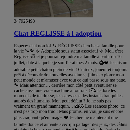
347925498
Chat REGLISSE à l adoption
Espèce: chat non lof 🐾 RÉGLISSE cherche sa famille pour
la vie 🐾💙 💛 Adoptable sous statut associatif 💛 Moi, c'est
Réglisse 🐱 et je pourrai rejoindre ma famille à partir du 16
juillet, date à laquelle je soufflerai mes 2 mois. 🎂❤️ Je suis un
adorable petit chaton plein de vie ! Curieux, joueur et toujours
prêt à découvrir de nouvelles aventures, j'aime explorer mon
petit monde et m'amuser avec tout ce qui passe sous ma patte.
🐾 Mais attention… derrière mon côté petit aventurier se
cache aussi une vraie machine à ronrons ! 🥰 J'adore les
moments de tendresse, les caresses et les instants tranquilles
auprès des humains. Mon petit défaut ? Je ne suis pas
vraiment un grand mannequin… 📸🤣 Les séances photo, ce
n'est pas trop mon truc ! Mais promis, en vrai, je suis encore
plus craquant qu'en image. ❤️ Je cherche maintenant une
famille douce et aimante avec qui partager des jeux, des câlins
et plein de beaux souvenirs. 🏡 Alors, qui viendra écrire la