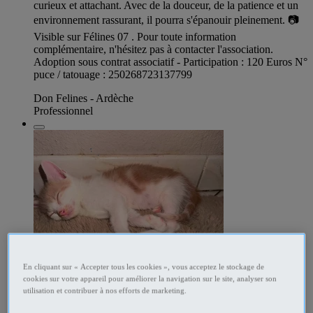
curieux et attachant. Avec de la douceur, de la patience et un
environnement rassurant, il pourra s'épanouir pleinement. 📷
Visible sur Félines 07 . Pour toute information
complémentaire, n'hésitez pas à contacter l'association.
Adoption sous contrat associatif - Participation : 120 Euros N°
puce / tatouage : 250268723137799
Don Felines - Ardèche
Professionnel
En cliquant sur « Accepter tous les cookies », vous acceptez le stockage de
cookies sur votre appareil pour améliorer la navigation sur le site, analyser son
utilisation et contribuer à nos efforts de marketing.
347945158