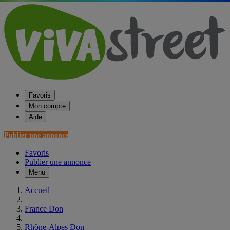
Favoris
Mon compte
Aide
Publier une annonce
Favoris
Publier une annonce
Menu
Accueil
France Don
Rhône-Alpes Don