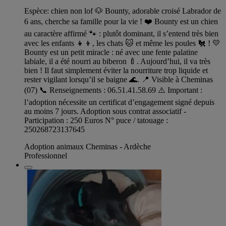
Espèce: chien non lof 🐶 Bounty, adorable croisé Labrador de
6 ans, cherche sa famille pour la vie ! ❤️ Bounty est un chien
au caractère affirmé 🐾 : plutôt dominant, il s’entend très bien
avec les enfants 👧👦, les chats 🐱 et même les poules 🐔 ! 💛
Bounty est un petit miracle : né avec une fente palatine
labiale, il a été nourri au biberon 🍼. Aujourd’hui, il va très
bien ! Il faut simplement éviter la nourriture trop liquide et
rester vigilant lorsqu’il se baigne 🌊. 📍 Visible à Cheminas
(07) 📞 Renseignements : 06.51.41.58.69 ⚠️ Important :
l’adoption nécessite un certificat d’engagement signé depuis
au moins 7 jours. Adoption sous contrat associatif -
Participation : 250 Euros N° puce / tatouage :
250268723137645
Adoption animaux Cheminas - Ardèche
Professionnel