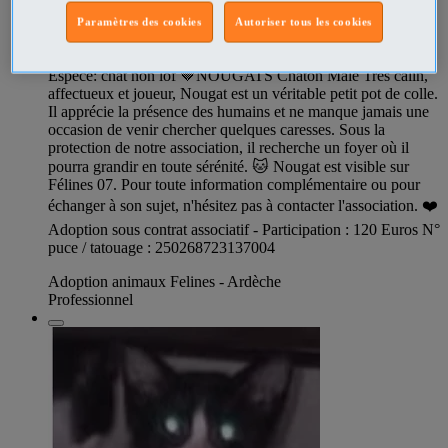
Paramètres des cookies
Autoriser tous les cookies
Chat NOUGATS à l adoption
Espèce: chat non lof 🤎NOUGATS Chaton Mâle Très câlin,
affectueux et joueur, Nougat est un véritable petit pot de colle.
Il apprécie la présence des humains et ne manque jamais une
occasion de venir chercher quelques caresses. Sous la
protection de notre association, il recherche un foyer où il
pourra grandir en toute sérénité. 🐱 Nougat est visible sur
Félines 07. Pour toute information complémentaire ou pour
échanger à son sujet, n'hésitez pas à contacter l'association. ❤️
Adoption sous contrat associatif - Participation : 120 Euros N°
puce / tatouage : 250268723137004
Adoption animaux Felines - Ardèche
Professionnel