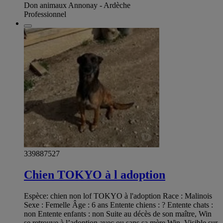
Don animaux Annonay - Ardèche
Professionnel
339887527
Chien TOKYO à l adoption
Espèce: chien non lof TOKYO à l'adoption Race : Malinois
Sexe : Femelle Âge : 6 ans Entente chiens : ? Entente chats :
non Entente enfants : non Suite au décès de son maître, Win
se retrouve à l’adoption avec ou sans sa mère Win. Visible sur