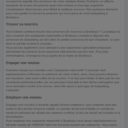
occupent la majorité des annonces de notre rubrique Garde d’enfants; en effet la
demande de la part des parents ayant des enfants en bas âge augmente
constamment. Alors trouvez pour Bébé la meilleure nounou! Voici quelques éléments
pour vous guider et trouver la personne qui s’occupera de votre babysitting à
Bordeaux.
Trouver sa nourrice
Tout d’abord comment trouver des annonces de nounous à Bordeaux ? La pratique la
plus courante des assistantes maternelles à Bordeaux consiste à déposer des
annonces de babysitting sur des sites de petites annonces tel que Vivastreet, ce sera
donc le premier endroit à consulter.
Vous pouvez également vous adresser à des organismes spécialisés proposant
directement les services d’une personne sélectionnée par leur soin. Pour plus
d’informations, renseignez-vous auprès de la mairie de Bordeaux.
Engager une nounou
Comment réussir son entretien avec l’assistante maternelle? L’entretien doit
impérativement s'effectuer en présence de votre enfant, ainsi, vous pourrez observer
ses réactions, mais aussi celles de la nourrice. Il ne faut pas hésiter à faire part de vos
contraintes professionnelles, de vos principes éducatifs et des tâches ménagères que
vous souhaitez confier à la nounou, ainsi elle saura à quel type de babysitting
s’attendre.
Employer une nounou
Engager une nourrice à domicile signifie devenir employeur, cela comporte ainsi des
droits et des devoirs envers le salarié. Le premier devoir est d’établir un contrat de
travail en précisant les détails des missions confiées, le lieu de travail, les horaires et la
rémunération.
Pour employer une assistante maternelle à Bordeaux vous devez impérativement la
déclarer auprès de l'URSSAF dans les huit jours suivant son embauche. Vous aurez