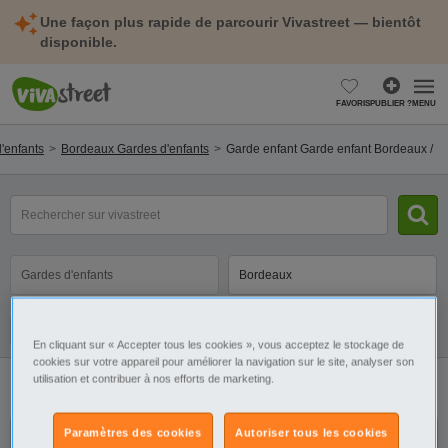
Une façon plus rapide de parcourir Vivastreet — bientôt
disponible.
FAVORIS
PUBLIER ?
MENU
'enfants
Bordeaux Gardes d'enfants
Garde enfant Garde enfant Bordeaux /
mot(s)
clé(s)
Catégorie
Sélectionnez la localisation
Galerie
Alerte
En cliquant sur « Accepter tous les cookies », vous acceptez le stockage de
cookies sur votre appareil pour améliorer la navigation sur le site, analyser son
1 annonce
Garde enfant Garde enfant Bordeaux /
utilisation et contribuer à nos efforts de marketing.
Paramètres des cookies
Autoriser tous les cookies
Etudiante en droit propose baby-sitting