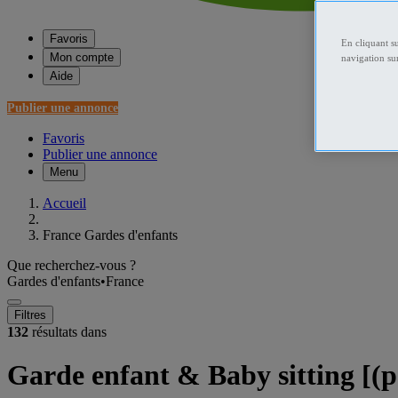
Favoris
En cliquant s
Mon compte
navigation sur
Aide
Publier une annonce
Favoris
Publier une annonce
Menu
Accueil
France Gardes d'enfants
Que recherchez-vous ?
Gardes d'enfants
•
France
Filtres
132
résultats dans
Garde enfant & Baby sitting [(p