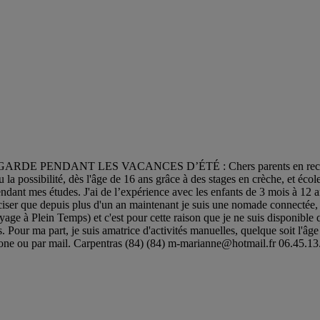
DE PENDANT LES VACANCES D’ÉTÉ : Chers parents en recherche d
u la possibilité, dès l'âge de 16 ans grâce à des stages en crèche, et éco
endant mes études. J'ai de l’expérience avec les enfants de 3 mois à 12 an
iser que depuis plus d'un an maintenant je suis une nomade connectée, 
ge à Plein Temps) et c'est pour cette raison que je ne suis disponible qu
s. Pour ma part, je suis amatrice d'activités manuelles, quelque soit l'âge
phone ou par mail. Carpentras (84) (84)
m-marianne@hotmail.fr
06.45.13